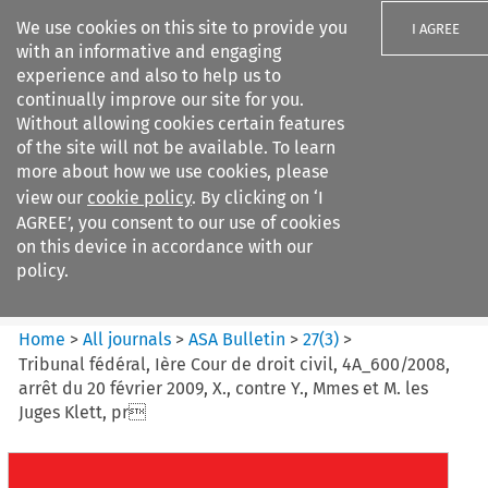
We use cookies on this site to provide you
I AGREE
with an informative and engaging
experience and also to help us to
continually improve our site for you.
Without allowing cookies certain features
of the site will not be available. To learn
Search filters
more about how we use cookies, please
Search content but
view our
cookie policy
. By clicking on ‘I
ASA Bulletin
AGREE’, you consent to our use of cookies
on this device in accordance with our
policy.
Citation search
Home
>
All journals
>
ASA Bulletin
>
27
(
3
)
>
Tribunal fédéral, Ière Cour de droit civil, 4A_600/2008,
arrêt du 20 février 2009, X., contre Y., Mmes et M. les
Juges Klett, pr