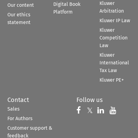
Kluwer
Digital Book
Our content
Arbitration
Platform
Our ethics
Kluwer IP Law
statement
Kluwer
Competition
Law
Kluwer
International
Tax Law
Kluwer PE+
Contact
Follow us
Sales
Follow us on 
Follow us on Fac
𝕏
Follow us 
Follow
For Authors
Customer support &
feedback