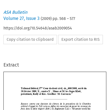
ASA Bulletin
Volume
27
,
Issue 3
(
2009
) pp.
568
–
577
https://doi.org/10.54648/asab2009054
Copy citation to clipboard
Export citation to RIS
Extract
ère
Tribunal fédéral, I
 Cour de droit civil, 4A_600/2008, arrêt du  
20 février 2009, X., contre Y. , Mmes et M. les Jug
es Klett, 
1
présidente, Kolly et Kiss. Greffier: M. Carruzzo.







Recours  contre  une  décision  de  clôture  de  la  procéd
ure  de  la  Chambre 
arbitral d’appel du TAS suite au défaut du recouran
t de payer les avances de 
frais dans le délai imparti (R64.2 du Règlement TAS
) – Versement tardif des 


avances pas admis – Pas de violation de l’ordre pub
lic 



