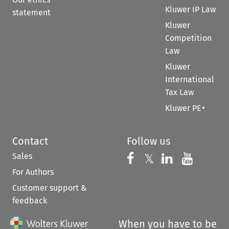
Kluwer IP Law
statement
Kluwer
Competition
Law
Kluwer
International
Tax Law
Kluwer PE+
Contact
Follow us
Sales
Follow us on 
Follow us on Fac
𝕏
Follow us 
Follow
For Authors
Customer support &
feedback
When you have to be