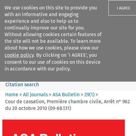
We use cookies on this site to provide you
I AGREE
with an informative and engaging
experience and also to help us to
continually improve our site for you.
Without allowing cookies certain features of
the site will not be available. To learn more
Search filters
about how we use cookies, please view our
Search content but
cookie policy
. By clicking on ‘I AGREE’, you
ASA Bulletin
consent to our use of cookies on this device
in accordance with our policy.
Citation search
Home
>
All journals
>
ASA Bulletin
>
29
(
1
)
>
Cour de cassation, Première chambre civile, Arrêt n° 962
du 20 octobre 2010 (09-68.131)