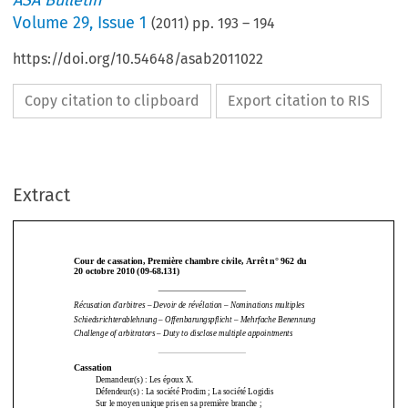
ASA Bulletin
Volume
29
,
Issue 1
(
2011
) pp.
193
–
194
https://doi.org/10.54648/asab2011022
Copy citation to clipboard
Export citation to RIS
Extract
Cour de cassation, Première chambre civile, Arrêt n° 962 du  
20 octobre 2010 (09-68.131)  
Cour de cassation, Première chambre civile, Arrêt n° 962 du  
Récusation d'arbitres – Devoir de révélation – Nominations multiples 
20 octobre 2010 (09-68.131)  
Schiedsrichterablehnung – Offenbar
ungspflicht – Mehrfache Benennung 
Challenge of arbitrators – Duty to disclose multiple appointments 
Récusation d'arbitres – Devoir de révélation – Nominations multiples 
Schiedsrichterablehnung – Offenbar
ungspflicht – Mehrfache Benennung 
Challenge of arbitrators – Duty to disclose multiple appointments 
Cassation 
Demandeur(s) : Les époux X. 
Cassation 
Défendeur(s) : La société Prodim ; La société Logidis 
Demandeur(s) : Les époux X. 
Sur le moyen unique pris en sa première branche ;  
Défendeur(s) : La société Prodim ; La société Logidis 
Vu  l’article  1484-2°  du  code  de  pr
océdure  civile,  ensemble  l’article  
Sur le moyen unique pris en sa première branche ;  