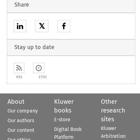
Share
𝕏
Stay up to date
RSS
ETOC
About
Kluwer
Other
books
research
Our company
sites
E-store
Our authors
Kluwer
Digital Book
Our content
Arbitration
Platform
Our ethics