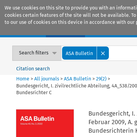
We use cookies on this site to provide you with an informat
cookies certain features of the site will not be available.
to our use of cookies on this device in accordance with our 
Home
Journals
Encyclopaedias
Search filters
ASA Bulletin
Citation search
Home
>
All journals
>
ASA Bulletin
>
29
(
2
)
>
Bundesgericht, I. zivilrechtliche Abteilung, 4A_538/200
Bundesrichter C
Bundesgericht, I.
Februar 2009, A. 
Bundesrichterin K