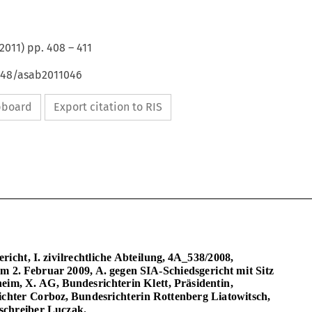
2011
) pp.
408
–
411
4648/asab2011046
ipboard
Export citation to RIS
Bundesgericht, I. zivilrechtliche Abteilung, 4A_538/2008,  
Urteil vom 2. Februar 2009, A. gegen SIA-Schiedsgericht mit Sitz 
in Arlesheim, X. AG, Bundesr
ichterin Klett, Präsidentin, 
Bundesrichter Corboz, Bundesrichterin Rottenberg Liatowitsch, 
Gerichtsschreiber Luczak. 