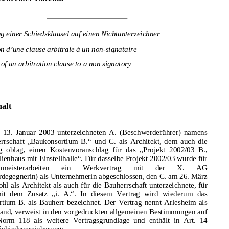
Bundesgericht, I. zivilrechtliche Abteilung, 4A_538/2008,  
Urteil vom 2. Februar 2009, A. gegen SIA-Schiedsgericht mit Sitz 
in Arlesheim, X. AG, Bundesr
ichterin Klett, Präsidentin, 
Bundesrichter Corboz, Bundesrichterin Rottenberg Liatowitsch, 
Ausweitung einer Schiedsklausel auf einen Nichtunterzeichner 
Gerichtsschreiber Luczak. 
Application d’une clause arbitrale à un non-signataire 
Extension of an arbitration clause to a non signatory 
Ausweitung einer Schiedsklausel auf einen Nichtunterzeichner 
Application d’une clause arbitrale à un non-signataire 
Extension of an arbitration clause to a non signatory 
Sachverhalt 
Sachverhalt 
A. 
Am 13. Januar 2003 unterzeichneten 
A. (Beschwerdeführer) namens 
Am  13.  Januar  2003  unterzeichneten  
A.  (Beschwerdeführer)  namens  
der Bauherrschaft „Baukonsortium B.“ und C. als Architekt, dem auch die 
der  Bauherrschaft  „Baukonsortium  B.“  und  C.  als  Architekt,  dem  auch  die  
Bauleitung oblag, einen Kostenvoranschlag für das „Projekt 2002/03 B., 
Bauleitung  oblag,  einen  Kostenvoranschlag  für  das  „Projekt  2002/03  B.,  
Mehrfamilienhaus mit Einstellhalle“. Fü
r dasselbe Projekt 2002/03 wurde für 
Mehrfamilienhaus mit Einstellhalle“. Fü
r dasselbe Projekt 2002/03 wurde für 
die      Baumeisterarbeiten      ein      Werkvertrag      mit      der      X.      AG      
die Baumeisterarbeiten ein Werkvertrag mit der X. AG 
(Beschwerdegegnerin) als Unternehmerin abgeschlossen, den C. am 26. März 
(Beschwerdegegnerin) als Unternehmerin abgeschlossen, den C. am 26. März 
2003 sowohl als Architekt als auch fü
r die Bauherrschaft unterzeichnete, für 
letztere  mit  dem  Zusatz  „i.  A.“.  In  diesem  Vertrag  wird  wiederum  das  
2003 sowohl als Architekt als auch fü
r die Bauherrschaft unterzeichnete, für 
Baukonsortium  B.  als  Bauherr  bezeichnet.  Der  Vertrag  nennt  Arlesheim  als  
letztere mit dem Zusatz „i. A.“. In diesem Vertrag wird wiederum das 
Gerichtsstand, verweist in den vorge
druckten allgemeinen Bestimmungen auf 
Baukonsortium B. als Bauherr bezeichnet. Der Vertrag nennt Arlesheim als 
die  SIA-Norm  118  als  weitere  Vertragsgrundlage  und  enthält  in  Art.  14  
folgende Schiedsvereinbarung: 
Gerichtsstand, verweist in den vorge
druckten allgemeinen Bestimmungen auf 
„Falls  aus  diesem  Vertrag  Streitigkeiten  entstehen,  so  werden  sie,  
die SIA-Norm 118 als weitere Vertragsgrundlage und enthält in Art. 14 
gestützt   auf   die   Zivilprozessordnung   des   Kantons   (jeweiliger   Sitz   der   
folgende Schiedsvereinbarung: 