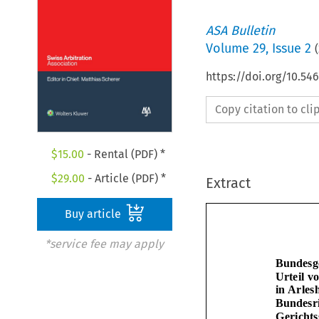
ASA Bulletin
Volume
29
,
Issue 2
(
https://doi.org/10.5
Copy citation to cl
$
15.00
- Rental (PDF) *
$
29.00
- Article (PDF) *
Extract
Buy article
*service fee may apply