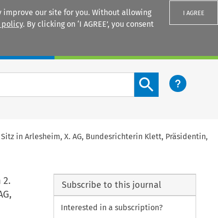
 improve our site for you. Without allowing
I AGREE
 policy
. By clicking on ‘I AGREE’, you consent
Login
Search content button
Sitz in Arlesheim, X. AG, Bundesrichterin Klett, Präsidentin,
 2.
Subscribe to this journal
AG,
Interested in a subscription?