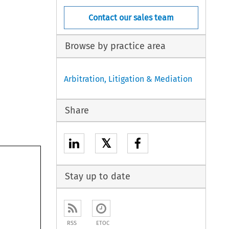
Contact our sales team
Browse by practice area
Arbitration, Litigation & Mediation
Share
𝕏
Stay up to date
RSS
ETOC