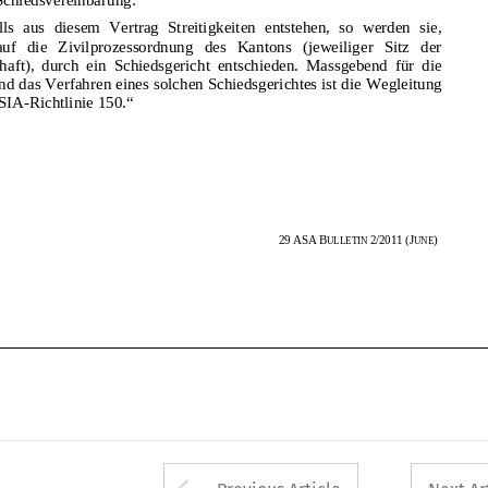
Bauherrschaft),  durch  ein  Schiedsgeric
ht  entschieden.  Massgebend  für  die  
Bildung und das Verfahren eines solchen Schiedsgerichtes ist die Wegleitung 
„Falls aus diesem Vertrag Streitigkeiten entstehen, so werden sie, 
des (sic!) SIA-Richtlinie 150.“ 
gestützt auf die Zivilprozessordnung des Kantons (jeweiliger Sitz der 
Bauherrschaft), durch ein Schiedsgeric
ht entschieden. Massgebend für die 
Bildung und das Verfahren eines solchen Schiedsgerichtes ist die Wegleitung 
des (sic!) SIA-Richtlinie 150.“ 
408 
29
ASA
B
2/2011
(J
) 
ULLETIN 
UNE
29
ASA
B
2/2011
(J
) 
ULLETIN 
UNE
Arrow button used 