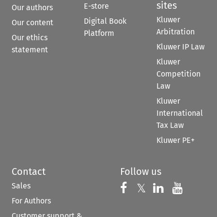
sites
E-store
Our authors
Kluwer
Digital Book
Our content
Arbitration
Platform
Our ethics
Kluwer IP Law
statement
Kluwer
Competition
Law
Kluwer
International
Tax Law
Kluwer PE+
Contact
Follow us
Sales
Follow us on 
Follow us on Fac
𝕏
Follow us 
Follow
For Authors
Customer support &