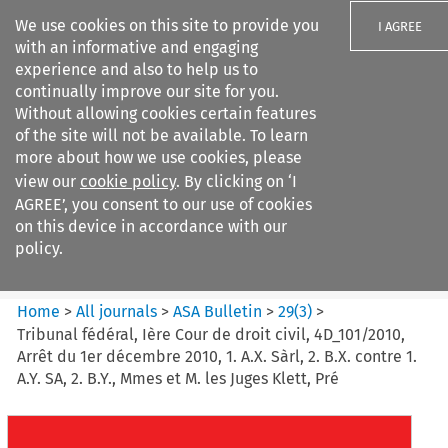
We use cookies on this site to provide you
I AGREE
with an informative and engaging
experience and also to help us to
continually improve our site for you.
Without allowing cookies certain features
of the site will not be available. To learn
Search filters
more about how we use cookies, please
Search content but
view our
cookie policy
. By clicking on ‘I
ASA Bulletin
AGREE’, you consent to our use of cookies
on this device in accordance with our
policy.
Citation search
Home
>
All journals
>
ASA Bulletin
>
29
(
3
)
>
Tribunal fédéral, Ière Cour de droit civil, 4D_101/2010,
Arrêt du 1er décembre 2010, 1. A.X. Sàrl, 2. B.X. contre 1.
A.Y. SA, 2. B.Y., Mmes et M. les Juges Klett, Pré