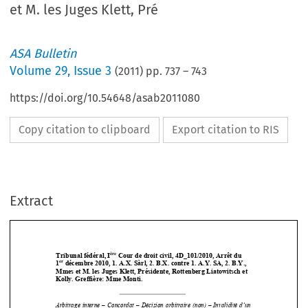
et M. les Juges Klett, Pré
ASA Bulletin
Volume
29
,
Issue 3
(
2011
) pp.
737
–
743
https://doi.org/10.54648/asab2011080
Copy citation to clipboard
Export citation to RIS
Extract
ère
Tribunal fédéral, I
 Cour de droit civil, 4D_101/2010, Arrêt du  
er
1
 décembre 2010, 1. A.X. Sàrl, 2. B.X. contre 1. A.Y. SA, 2. B.Y., 
Mmes et M. les Juges Klett, Présidente, Rottenberg Liatowitsch et 
Kolly. Greffière: Mme Monti. 








Arbitrage  interne  –  Concordat  –  Décisi
on  arbitraire  (non)  –  Invalidité  d’un  
contrat  ;  contrat  de  fait  ;  redevance  
payable  malgré  l’invalidité  du  contrat  
dès lors que celui-ci a été partiellement exécuté 

