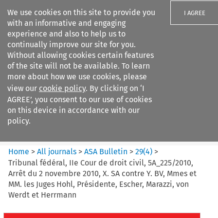
We use cookies on this site to provide you
I AGREE
with an informative and engaging
experience and also to help us to
continually improve our site for you.
Without allowing cookies certain features
of the site will not be available. To learn
Search filters
more about how we use cookies, please
Search content but
view our
cookie policy
. By clicking on ‘I
ASA Bulletin
AGREE’, you consent to our use of cookies
on this device in accordance with our
policy.
Citation search
Home
>
All journals
>
ASA Bulletin
>
29
(
4
)
>
Tribunal fédéral, IIe Cour de droit civil, 5A_225/2010,
Arrêt du 2 novembre 2010, X. SA contre Y. BV, Mmes et
MM. les Juges Hohl, Présidente, Escher, Marazzi, von
Werdt et Herrmann