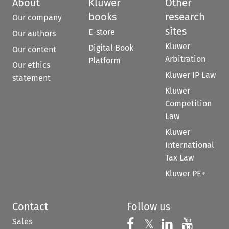
About
Kluwer
Other
books
research
Our company
sites
E-store
Our authors
Kluwer
Digital Book
Our content
Arbitration
Platform
Our ethics
Kluwer IP Law
statement
Kluwer
Competition
Law
Kluwer
International
Tax Law
Kluwer PE+
Contact
Follow us
Sales
Follow us on 
Follow us on Fac
𝕏
Follow us 
Follow