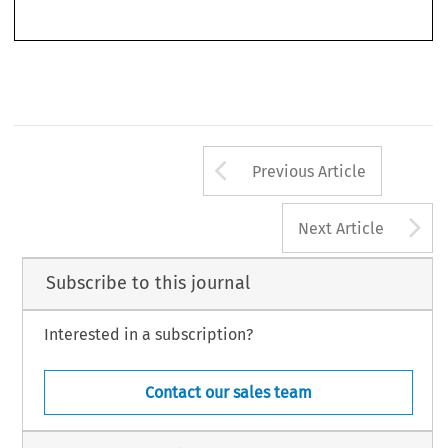
914 
29
ASA
B
4/2011
(D
)  
ULLETIN 
ECEMBER
Arrow button us
Previous Article
A
Next Article
Subscribe to this journal
Interested in a subscription?
Contact our sales team