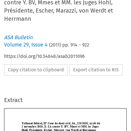
contre Y. BV, Mmes et MM. les Juges Hohl,
Présidente, Escher, Marazzi, von Werdt et
Herrmann
ASA Bulletin
Volume
29
,
Issue 4
(
2011
) pp.
914
–
922
https://doi.org/10.54648/asab2011096
Copy citation to clipboard
Export citation to RIS
Extract
e
Tribunal fédéral, II
 Cour de droit civil, 5A_225/2010, Arrêt du  
2 novembre 2010, X. SA contre Y.
 BV, Mmes et MM. les Juges 
Hohl, Présidente, Escher, Marazzi, von Werdt et Herrmann. 
Greffier: M. Braconi. 





