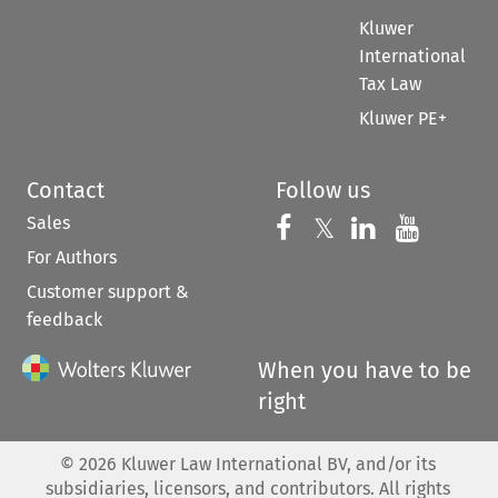
Kluwer
International
Tax Law
Kluwer PE+
Contact
Follow us
Sales
Follow us on 
Follow us on Fac
𝕏
Follow us 
Follow
For Authors
Customer support &
feedback
When you have to be
right
©
2026
Kluwer Law International BV, and/or its
subsidiaries, licensors, and contributors. All rights