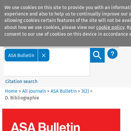
We use cookies on this site to provide you with an informa
experience and also to help us to continually improve our s
allowing cookies certain features of the site will not be ava
about how we use cookies, please view our
cookie policy
. B
consent to our use of cookies on this device in accordance w
Search filters
Search content but
ASA Bulletin
Citation search
Home
>
All journals
>
ASA Bulletin
>
3
(
2
)
>
D. Bibliographie