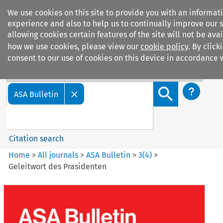
We use cookies on this site to provide you with an informa
experience and also to help us to continually improve our s
allowing cookies certain features of the site will not be av
how we use cookies, please view our
cookie policy
. By click
consent to our use of cookies on this device in accordance w
Search filters
Search content but
ASA Bulletin
Citation search
Home
>
All journals
>
ASA Bulletin
>
3
(
4
)
>
Geleitwort des Prasidenten