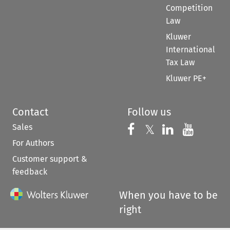
Competition
Law
Kluwer
International
Tax Law
Kluwer PE+
Contact
Follow us
Sales
Follow us on 
Follow us on Fac
𝕏
Follow us 
Follow
For Authors
Customer support &
feedback
When you have to be
right