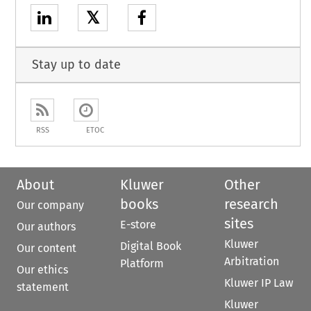
𝕏
Stay up to date
RSS
ETOC
About
Kluwer
Other
books
research
Our company
sites
E-store
Our authors
Kluwer
Digital Book
Our content
Arbitration
Platform
Our ethics
Kluwer IP Law
statement
Kluwer