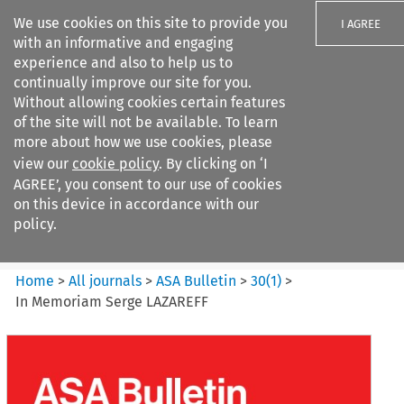
We use cookies on this site to provide you
I AGREE
with an informative and engaging
experience and also to help us to
continually improve our site for you.
Without allowing cookies certain features
of the site will not be available. To learn
Search filters
more about how we use cookies, please
Search content but
view our
cookie policy
. By clicking on ‘I
ASA Bulletin
AGREE’, you consent to our use of cookies
on this device in accordance with our
policy.
Citation search
Home
>
All journals
>
ASA Bulletin
>
30
(
1
)
>
In Memoriam Serge LAZAREFF