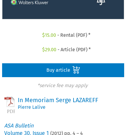
$
15.00
- Rental (PDF) *
$
29.00
- Article (PDF) *
Buy article
*service fee may apply
In Memoriam Serge LAZAREFF
Pierre Lalive
ASA Bulletin
Volume
30
,
Issue 1
(
2012
) pp.
4
–
4