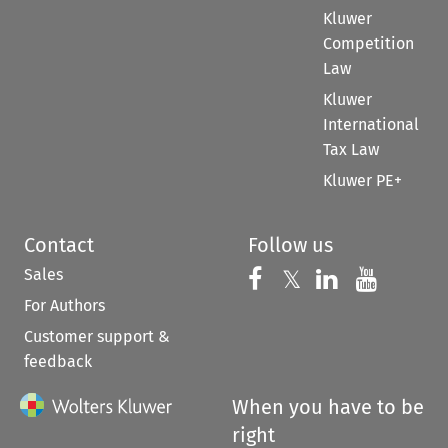
Kluwer
Competition
Law
Kluwer
International
Tax Law
Kluwer PE+
Contact
Follow us
Sales
Follow us on 
Follow us on Fac
𝕏
Follow us 
Follow
For Authors
Customer support &
feedback
When you have to be
right