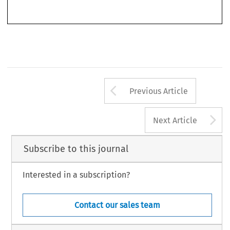
404 
31
ASA
B
2/2013
(J
) 
ULLETIN 
UNE
Arrow button us
Previous Article
A
Next Article
Subscribe to this journal
Interested in a subscription?
Contact our sales team