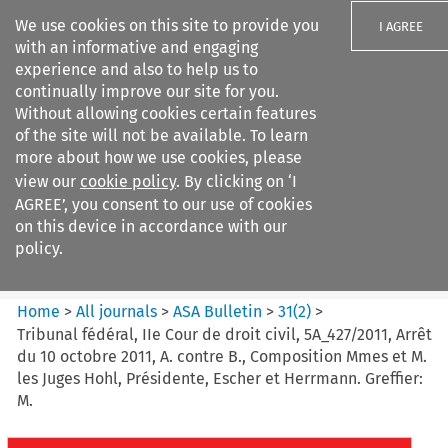
We use cookies on this site to provide you
I AGREE
with an informative and engaging
experience and also to help us to
continually improve our site for you.
Without allowing cookies certain features
of the site will not be available. To learn
Search filters
more about how we use cookies, please
Search content but
view our
cookie policy
. By clicking on ‘I
ASA Bulletin
AGREE’, you consent to our use of cookies
on this device in accordance with our
policy.
Citation search
Home
>
All journals
>
ASA Bulletin
>
31
(
2
)
>
Tribunal fédéral, IIe Cour de droit civil, 5A_427/2011, Arrêt
du 10 octobre 2011, A. contre B., Composition Mmes et M.
les Juges Hohl, Présidente, Escher et Herrmann. Greffier:
M.