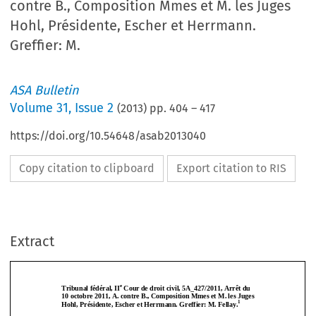
contre B., Composition Mmes et M. les Juges
Hohl, Présidente, Escher et Herrmann.
Greffier: M.
ASA Bulletin
Volume
31
,
Issue 2
(
2013
) pp.
404
–
417
https://doi.org/10.54648/asab2013040
Copy citation to clipboard
Export citation to RIS
Extract
e
Tribunal fédéral, II
 Cour de droit civil, 5A_427/2011, Arrêt du  
10 octobre 2011, A. contre B., Compos
ition Mmes et M. les Juges 
1
Hohl, Présidente, Escher et H
errmann. Greffier: M. Fellay.
e
Tribunal fédéral, II
 Cour de droit civil, 5A_427/2011, Arrêt du  
10 octobre 2011, A. contre B., Compos
ition Mmes et M. les Juges 
Exécution d’une sentence arbitrale syrienne en Suisse selon la Convention de 
1
Hohl, Présidente, Escher et H
errmann. Greffier: M. Fellay.
New York 