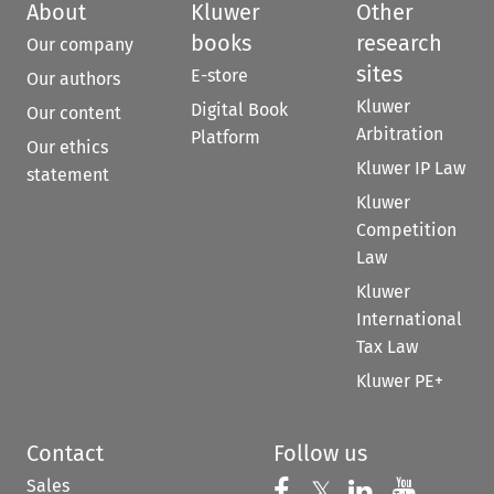
About
Kluwer
Other
books
research
Our company
sites
E-store
Our authors
Kluwer
Digital Book
Our content
Arbitration
Platform
Our ethics
Kluwer IP Law
statement
Kluwer
Competition
Law
Kluwer
International
Tax Law
Kluwer PE+
Contact
Follow us
Sales
Follow us on 
Follow us on Fac
𝕏
Follow us 
Follow