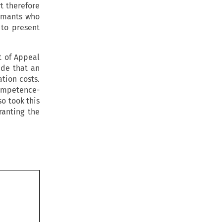
t therefore
aimants who
 to present
t of Appeal
ide that an
tion costs.
competence-
o took this
ranting the