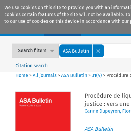
We use cookies on this site to provide you with an informat
cookies certain features of the site will not be available.
to our use of cookies on this device in accordance with our 
Home
Journals
Encyclopaedias
Search filters
ASA Bulletin
Citation search
Home
>
All journals
>
ASA Bulletin
>
31
(
4
)
>
Procédure d
Procédure de liqu
justice : vers une
Carine Dupeyron
,
Flor
ASA Bulletin