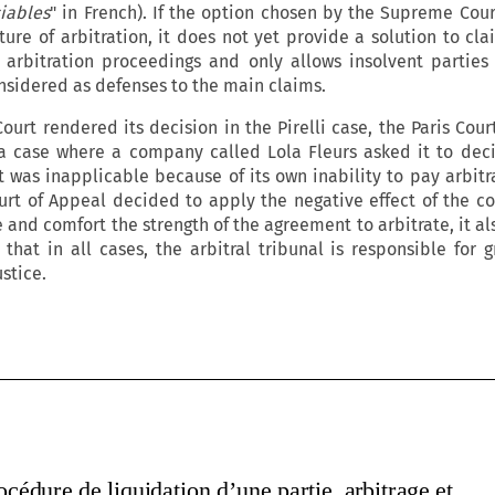
ciables
" in French). If the option chosen by the Supreme Cour
ture of arbitration, it does not yet provide a solution to cl
 arbitration proceedings and only allows insolvent parties
nsidered as defenses to the main claims.
urt rendered its decision in the Pirelli case, the Paris Cour
a case where a company called Lola Fleurs asked it to dec
 was inapplicable because of its own inability to pay arbitra
ourt of Appeal decided to apply the negative effect of the 
and comfort the strength of the agreement to arbitrate, it als
 that in all cases, the arbitral tribunal is responsible for g
ustice.
Procédure de liquidation d’une partie, arbitrage et 