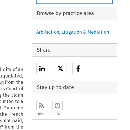
Browse by practice area
Arbitration, Litigation & Mediation
Share
𝕏
lidity of an
liquidated,
wn from the
Stay up to date
ris Court of
g the claim
ounted to a
nch Supreme
 the French
RSS
ETOC
s not paid,
e" from the