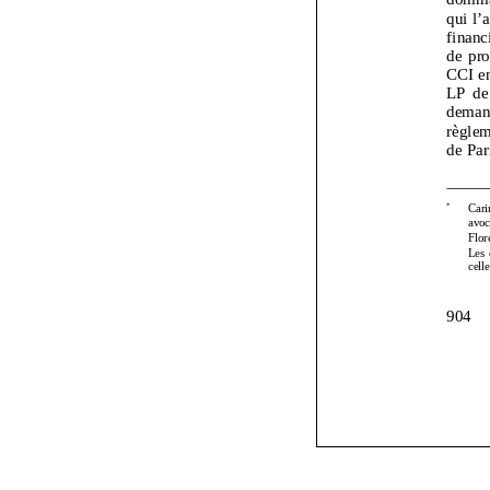
*
904 