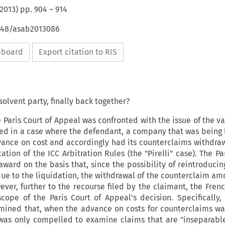
2013
) pp.
904
–
914
4648/asab2013086
ipboard
Export citation to RIS
solvent party, finally back together?
e Paris Court of Appeal was confronted with the issue of the va
ed in a case where the defendant, a company that was being 
vance on cost and accordingly had its counterclaims withdra
tion of the ICC Arbitration Rules (the "Pirelli" case). The Pa
ward on the basis that, since the possibility of reintroducin
due to the liquidation, the withdrawal of the counterclaim am
wever, further to the recourse filed by the claimant, the Fre
cope of the Paris Court of Appeal's decision. Specifically,
ined that, when the advance on costs for counterclaims wa
l was only compelled to examine claims that are "inseparabl