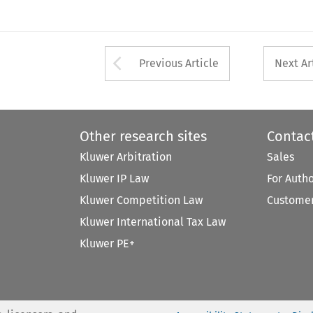
Arrow button used 
Previous Article
Next Ar
Other research sites
Contac
Kluwer Arbitration
Sales
Kluwer IP Law
For Auth
Kluwer Competition Law
Customer
Kluwer International Tax Law
Kluwer PE+