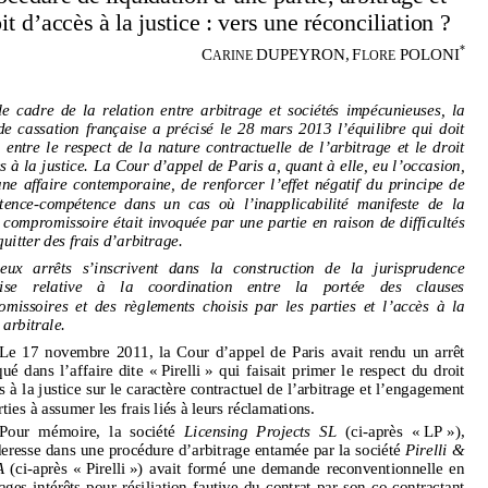
droit d’accès à la justice 
: vers une réconciliation ? 
*
C
DUPEYRON,
F
POLONI
ARINE 
LORE 
Procédure de liquidation d’une partie, arbitrage et 
Dans le cadre de la relation entre ar
bitrage et sociétés impécunieuses, la 
droit d’accès à la justice 
: vers une réconciliation ? 
Cour de cassation française a précisé le 28 mars 2013 l’équilibre qui doit 
exister entre le respect de la nature cont
ractuelle de l’arbitrage et le droit 
*
C
DUPEYRON,
F
POLONI
ARINE 
LORE 
d’accès à la justice. La Cour d’appel de Paris a, quant à elle, eu l’occasion, 
dans une affaire contemporaine, de re
nforcer l’effet négatif du principe de 
Dans  le  cadre  de  la  relation  entre  ar
bitrage  et  sociétés  impécunieuses,  la  
compétence-compétence dans un cas où l’
inapplicabilité manifeste de la 
Cour  de  cassation  française  a  précisé  le  28  mars  2013  l’équilibre  qui  doit  
exister  entre  le  respect  de  la  nature  cont
ractuelle  de  l’arbitrage  et  le  droit  
clause compromissoire était invoquée par
 une partie en raison de difficultés 
d’accès à la justice. La Cour d’appel de Paris a, quant à elle, eu l’occasion, 
à s’acquitter des frais d’arbitrage. 
dans  une  affaire  contemporaine,  de  re
nforcer  l’effet  négatif  du  principe  de  
compétence-compétence  dans  un  cas  où  l’
inapplicabilité  manifeste  de  la  
Ces deux arrêts s’inscrivent dans la 
construction de la jurisprudence 
clause compromissoire était invoquée par
 une partie en raison de difficultés 
à s’acquitter des frais d’arbitrage. 
française relative à la coordination entre la portée des clauses 
compromissoires et des règlements ch
oisis par les parties et l’accès à la 
Ces   deux   arrêts   s’inscrivent   dans   la   
construction   de   la   jurisprudence   
française    relative    à    la    coordination    entre    la    portée    des    clauses    
justice arbitrale. 
compromissoires  et  des  règlements  ch
oisis  par  les  parties  et  l’accès  à  la  
justice arbitrale. 
Le 17 novembre 2011, la Cour d’a
ppel de Paris avait rendu un arrêt 
Le  17  novembre  2011,  la  Cour  d’a
ppel  de  Paris  avait  rendu  un  arrêt  
remarqué dans l’affaire dite « Pirelli » 
qui faisait primer le respect du droit 
remarqué  dans  l’affaire  dite  «  Pirelli  »  
qui  faisait  primer  le  respect  du  droit  
d’accès à la justice sur le caractère contractuel de l’arbitrage et l’engagement 
d’accès à la justice sur le caractère contractuel de l’arbitrage et l’engagement 
des parties à assumer les frais liés à leurs réclamations.  
des parties à assumer les frais liés à leurs réclamations.  
Pour  mémoire,  la  société  
Licensing  Projects
SL
  (ci-après  «  LP  »),  
Pour mémoire, la société 
Licensing Projects
SL
 (ci-après « LP »), 
défenderesse dans une procédure d’
arbitrage entamée par la société 
Pirelli & 
défenderesse dans une procédure d’
arbitrage entamée par la société 
Pirelli & 
C.  SpA
  (ci-après  «  Pirelli  »)  avait  formé  une  demande  reconventionnelle  en  
dommages-intérêts  pour  résiliation  fau
tive  du  contrat  par  son  co-contractant  
SpA
 (ci-après « Pirelli ») avait formé une demande reconventionnelle en 
qui l’assignait de son côté pour défaut d’exécution. En raison des difficultés 
dommages-intérêts pour résiliation fau
tive du contrat par son co-contractant 