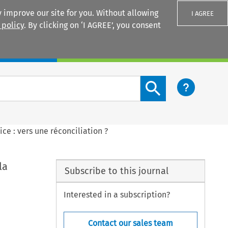
 improve our site for you. Without allowing
I AGREE
 policy
. By clicking on ‘I AGREE’, you consent
Login
Search content button
ice : vers une réconciliation ?
la
Subscribe to this journal
Interested in a subscription?
Contact our sales team