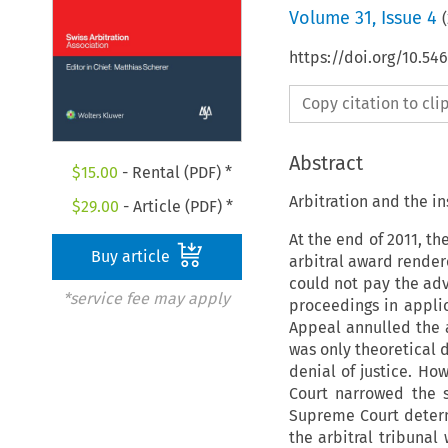
Volume
31
,
Issue 4
(
https://doi.org/10.5
Copy citation to cl
Abstract
$
15.00
- Rental (PDF) *
Arbitration and the in
$
29.00
- Article (PDF) *
At the end of 2011, th
Buy article
arbitral award render
could not pay the ad
*service fee may apply
proceedings in applica
Appeal annulled the a
was only theoretical 
denial of justice. Ho
Court narrowed the s
Supreme Court determ
the arbitral tribuna