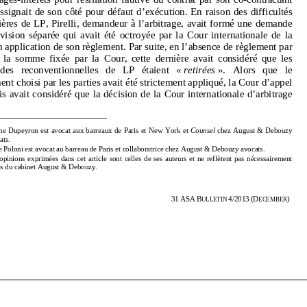
financières de LP, Pirelli, demandeur à 
l’arbitrage, avait formé une demande 
qui l’assignait de son côté pour défaut d’exécution. En raison des difficultés 
de  provision  séparée  qui  avait  été  octroy
ée  par  la  Cour  internationale  de  la  
CCI en application de son règlement. Par suite, en l’absence de règlement par 
financières de LP, Pirelli, demandeur à 
l’arbitrage, avait formé une demande 
LP  de  la  somme  fixée  par  la  Cour,  ce
tte  dernière  avait  considéré  que  les  
de provision séparée qui avait été octroy
ée par la Cour internationale de la 
demandes   reconventionnelles   de   LP   étaient   «   
retirées
   ».   Alors   que   le   
CCI en application de son règlement. Par suite, en l’absence de règlement par 
règlement choisi par les parties avait été strictement appliqué, la Cour d’appel 
de Paris avait considéré que la décision 
de la Cour internationale d’arbitrage 
LP de la somme fixée par la Cour, ce
tte dernière avait considéré que les 
demandes reconventionnelles de LP étaient « 
retirées
 ». Alors que le 
règlement choisi par les parties avait été strictement appliqué, la Cour d’appel 
*
      Carine Dupeyron est avocat aux 
barreaux de Paris et New York et 
Counsel
 chez August & Debouzy 
avocats. 
de Paris avait considéré que la décision 
de la Cour internationale d’arbitrage 
Flore Poloni est avocat au barreau de Pari
s et collaboratrice chez August & Debouzy avocats.  
Les  opinions  exprimées  dans  cet  article  sont  celles  
de  ses  auteurs  et  ne  reflètent  pas  nécessairement  
celles du cabinet August & Debouzy. 
  Carine Dupeyron est avocat aux 
barreaux de Paris et New York et 
Counsel
 chez August & Debouzy 
904 
31
ASA
B
4/2013
(D
)  
ULLETIN 
ECEMBER
avocats. 
 Flore Poloni est avocat au barreau de Pari
s et collaboratrice chez August & Debouzy avocats.  
 Les opinions exprimées dans cet article sont celles 
de ses auteurs et ne reflètent pas nécessairement 
celles du cabinet August & Debouzy. 
31
ASA
B
4/2013
(D
)  
ULLETIN 
ECEMBER