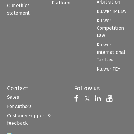
Arbitration
Platform
Our ethics
Kluwer IP Law
statement
Kluwer
Competition
Law
Kluwer
International
Tax Law
Kluwer PE+
Contact
Follow us
Sales
Follow us on 
Follow us on Fac
𝕏
Follow us 
Follow
For Authors
Customer support &
feedback