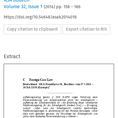
ASA Bulletin
Volume
32
,
Issue 1
(
2014
) pp.
158
–
166
https://doi.org/10.54648/asab2014018
Copy citation to clipboard
Export citation to RIS
Extract
C 
Foreign Case Law 
Deutschland : OLG Frankfurt a.M., Beschluss vom 17.2.2011 –  
1
26 Sch 13/10 (Excerpts)




Aufhebungsantrag    gemäss    §    1059    D-
ZPO    wegen    Verletzung    einer    
Parteivereinbarung   zum   Schiedsverfahren   durch   das   Schiedsgericht   –   
Aufhebung  des  Schiedsentscheids  da  «  die  Einhaltung  dieser  vereinbarten  


Verfahrensregelung  für  das  Schiedsgericht  bindend  [war]  »  –  Erwägung,  

wonach    «    selbst    wenn    das    Schied
sgericht    zunächst    beabsichtigte,    

Verfahrensregelungen  in  Abstimmung  mit  
den  Parteien  festzulegen,  wären  

diese  nicht  gehindert  gewesen,  die  Vo
rschläge  des  Schiedsgerichts  zum  




Anlass einer bindenden Parteivereinbarung zu nehmen ».  


Recours  contre  une  sentence  arbitrale  c
onformément  au  §  1059  du  Code  de  
