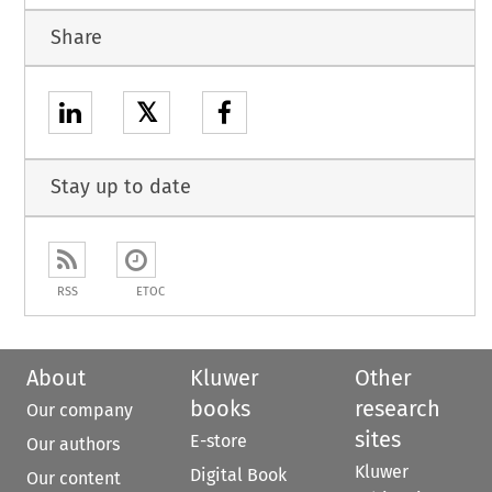
Share
𝕏
Stay up to date
RSS
ETOC
About
Kluwer
Other
books
research
Our company
sites
E-store
Our authors
Kluwer
Digital Book
Our content