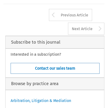
Arrow button us
Previous Article
A
Next Article
Subscribe to this journal
Interested in a subscription?
Contact our sales team
Browse by practice area
Arbitration, Litigation & Mediation