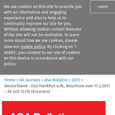
We use cookies on this site to provide you
I AGREE
with an informative and engaging
experience and also to help us to
continually improve our site for you.
Without allowing cookies certain features
of the site will not be available. To learn
Search filters
more about how we use cookies, please
Search content but
view our
cookie policy
. By clicking on ‘I
ASA Bulletin
AGREE’, you consent to our use of cookies
on this device in accordance with our
policy.
Citation search
Home
>
All journals
>
ASA Bulletin
>
32
(
1
)
>
Deutschland : OLG Frankfurt a.M., Beschluss vom 17.2.2011
– 26 Sch 13/10 (Excerpts)