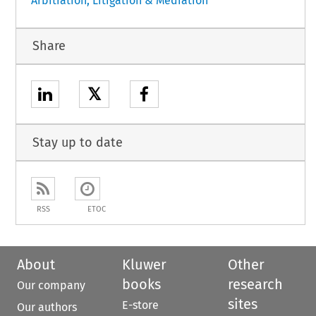
Arbitration, Litigation & Mediation
Share
𝕏
Stay up to date
RSS
ETOC
About
Kluwer
Other
books
research
Our company
sites
E-store
Our authors