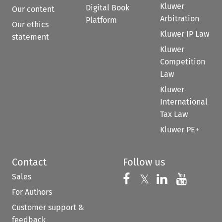
Kluwer
Digital Book
Our content
Arbitration
Platform
Our ethics
Kluwer IP Law
statement
Kluwer
Competition
Law
Kluwer
International
Tax Law
Kluwer PE+
Contact
Follow us
Sales
Follow us on 
Follow us on Fac
𝕏
Follow us 
Follow
For Authors
Customer support &
feedback