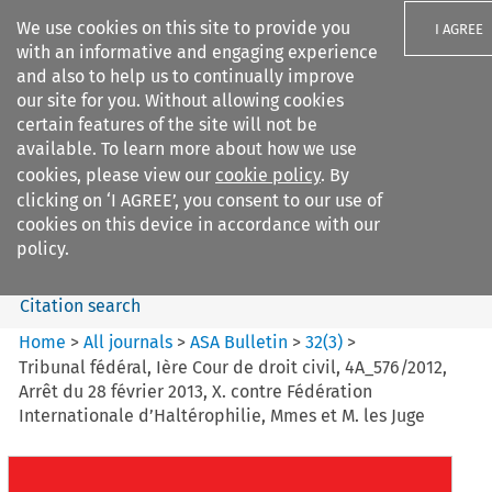
We use cookies on this site to provide you
I AGREE
with an informative and engaging experience
and also to help us to continually improve
our site for you. Without allowing cookies
certain features of the site will not be
available. To learn more about how we use
Search filters
cookies, please view our
cookie policy
. By
Search content but
clicking on ‘I AGREE’, you consent to our use of
ASA Bulletin
cookies on this device in accordance with our
policy.
Citation search
Home
>
All journals
>
ASA Bulletin
>
32
(
3
)
>
Tribunal fédéral, Ière Cour de droit civil, 4A_576/2012,
Arrêt du 28 février 2013, X. contre Fédération
Internationale d’Haltérophilie, Mmes et M. les Juge