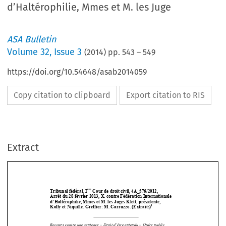
d’Haltérophilie, Mmes et M. les Juge
ASA Bulletin
Volume
32
,
Issue 3
(
2014
) pp.
543
–
549
https://doi.org/10.54648/asab2014059
Copy citation to clipboard
Export citation to RIS
Extract
ère
Tribunal fédéral, I
 Cour de droit civil, 4A_576/2012,  
Arrêt du 28 février 2013, X. contre Fédération Internationale 
d’Haltérophilie, Mmes et M. les Juges Klett, présidente,  
1
Kolly et Niquille. Greffier: M. Carruzzo. (Extraits)





Recours contre une sentence – Droit d’être entendu – Ordre public 


Schiedsbeschwerde – Rechtliches Gehör – Ordre public 
Request to set aside an arbitral award 
– Right to be heard – Public policy 
