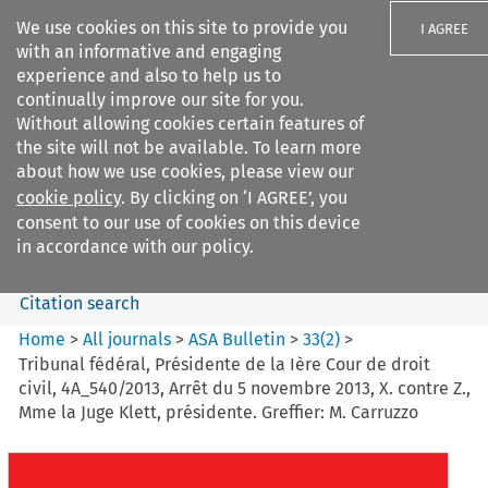
We use cookies on this site to provide you
I AGREE
with an informative and engaging
experience and also to help us to
continually improve our site for you.
Without allowing cookies certain features of
the site will not be available. To learn more
Search filters
about how we use cookies, please view our
Search content but
cookie policy
. By clicking on ‘I AGREE’, you
ASA Bulletin
consent to our use of cookies on this device
in accordance with our policy.
Citation search
Home
>
All journals
>
ASA Bulletin
>
33
(
2
)
>
Tribunal fédéral, Présidente de la Ière Cour de droit
civil, 4A_540/2013, Arrêt du 5 novembre 2013, X. contre Z.,
Mme la Juge Klett, présidente. Greffier: M. Carruzzo