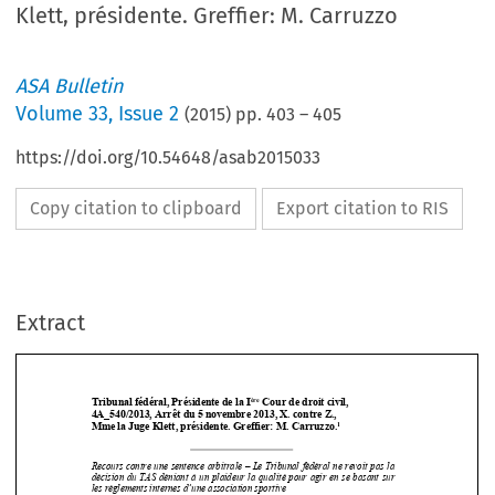
Klett, présidente. Greffier: M. Carruzzo
ASA Bulletin
Volume
33
,
Issue 2
(
2015
) pp.
403
–
405
https://doi.org/10.54648/asab2015033
Copy citation to clipboard
Export citation to RIS
Extract
ère
Tribunal fédéral, Présidente de la I
 Cour de droit civil, 
4A_540/2013, Arrêt du 5 novembre 2013, X. contre Z.,  
1
Mme la Juge Klett, présiden
te. Greffier: M. Carruzzo.




Recours contre une sentence arbitrale – 
Le Tribunal fédéral ne revoit pas la 



décision du TAS déniant à un plaideur la qualité pour agir en se basant sur 
les règlements internes d’une association sportive 


Schiedsbeschwerde  –  Das  Bundesgericht  kann  einen  TAS-Entscheid,  der  

einer   Partei   aufgrund   interner   
Verbandsregeln   die   Klageberechtigung   
