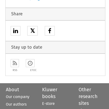
Share
𝕏
Stay up to date
RSS
ETOC
About
Kluwer
Other
books
research
Our company
sites
E-store
Our authors