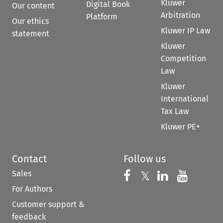
Kluwer
Digital Book
Our content
Arbitration
Platform
Our ethics
Kluwer IP Law
statement
Kluwer
Competition
Law
Kluwer
International
Tax Law
Kluwer PE+
Contact
Follow us
Sales
Follow us on 
Follow us on Fac
𝕏
Follow us 
Follow
For Authors
Customer support &
feedback