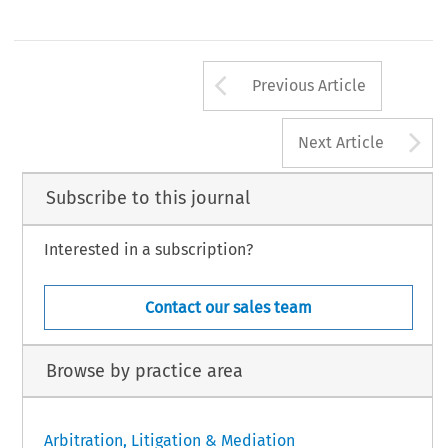
Arrow button us
Previous Article
A
Next Article
Subscribe to this journal
Interested in a subscription?
Contact our sales team
Browse by practice area
Arbitration, Litigation & Mediation