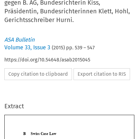
gegen B. AG, Bundesrichterin Kiss,
Präsidentin, Bundesrichterinnen Klett, Hohl,
Gerichtsschreiber Hurni.
ASA Bulletin
Volume
33
,
Issue 3
(
2015
) pp.
539
–
547
https://doi.org/10.54648/asab2015045
Copy citation to clipboard
Export citation to RIS
Extract
B 
Swiss Case Law 
S
F
S
C

WISS 
EDERAL 
UPREME 
OURT