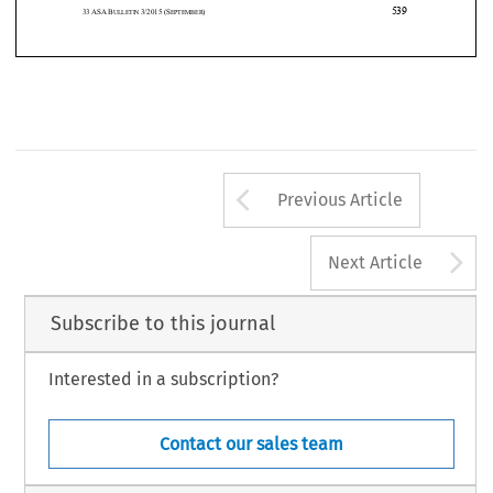









539
33
ASA
B
3/2015
(S
) 
ULLETIN 
EPTEMBER
Arrow button us
Previous Article
A
Next Article
Subscribe to this journal
Interested in a subscription?
Contact our sales team