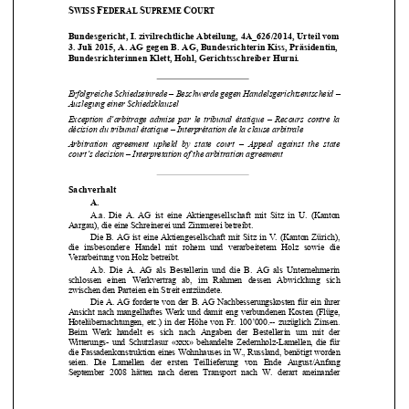




Bundesgericht, I. ziv
ilrechtliche Abteilung, 4A_626/2014, Urteil vom 




3. Juli 2015, A. AG gegen B. AG, 
Bundesrichterin Kiss, Präsidentin, 


Bundesrichterinnen Klett, Hohl, Gerichtsschreiber Hurni. 



Erfolgreiche Schiedseinrede – Beschwerd
e gegen Handelsgerichtsentscheid – 
Auslegung einer Schiedsklausel 



Exception  d’arbitrage  admise  par  le  tr
ibunal  étatique  –  Recours  contre  la  
décision du tribunal étatique – Interprétation de la clause arbitrale 



Arbitration  agreement  upheld  by  state  
court  –  Appeal  against  the  state  


court’s decision – Interpretati
on of the arbitration agreement 


Sachverhalt  


A.  


A.a.  Die  A.  AG  ist  eine  Aktiengese
llschaft  mit  Sitz  in  U.  (Kanton  

Aargau), die eine Schreinerei und Zimmerei betreibt.  


Die  B.  AG  ist  eine  Aktiengesellschaft  
mit  Sitz  in  V.  (Kanton  Zürich),  


die  insbesondere  Handel  mit  rohem  
und  verarbeitetem  Holz  sowie  die  

Verarbeitung von Holz betreibt.  


A.b.  Die  A.  AG  als  Bestellerin  und  die  B.  AG  als  Unternehmerin  

schlossen   einen   Werkvertrag   ab,   im   Rahmen   dessen   Abwicklung   sich   


zwischen den Parteien ein Streit entzündete.  


Die  A.  AG  forderte  von  der  B.  AG  
Nachbesserungskosten  für  ein  ihrer  


Ansicht  nach  mangelhaftes  Werk  und  
damit  eng  verbundenen  Kosten  (Flüge,  


Hotelübernachtungen,  etc.)  in  der  Hö
he  von  Fr.  100’000.--  zuzüglich  Zinsen.  





Beim   Werk   handelt   es   sich   nach   An
gaben   der   Bestellerin   um   mit   der   


Witterungs-  und  Schutzlasur  «xxx»  be
handelte  Zedernholz-
Lamellen,  die  für  


die Fassadenkonstruktion ei
nes Wohnhauses in W., Russland, benötigt worden 
seien.   Die   Lamellen   de
r   ersten   Teillieferung   von   Ende   August/Anfang   
September  2008  hätten  nach  deren  Tran
sport  nach  W.  derart  aneinander  