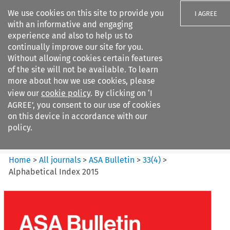
We use cookies on this site to provide you
I AGREE
with an informative and engaging
experience and also to help us to
continually improve our site for you.
Without allowing cookies certain features
of the site will not be available. To learn
Search filters
more about how we use cookies, please
Search content but
view our
cookie policy
. By clicking on ‘I
ASA Bulletin
AGREE’, you consent to our use of cookies
on this device in accordance with our
policy.
Citation search
Home
>
All journals
>
ASA Bulletin
>
33
(
4
)
>
Alphabetical Index 2015