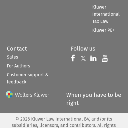
Kluwer
International
Tax Law
Kluwer PE+
Contact
Follow us
Sales
Follow us on 
Follow us on Fac
𝕏
Follow us 
Follow
For Authors
Customer support &
feedback
When you have to be
right
©
2026
Kluwer Law International BV, and/or its
subsidiaries, licensors, and contributors. All rights