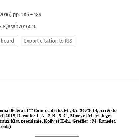
2016
) pp.
185
–
189
4648/asab2016016
ipboard
Export citation to RIS








ère
Tribunal fédéral, I
 Cour de droit civil, 4A_599/2014, Arrêt du  
1 avril 2015, D. contre 1. A., 2. B., 
3. C., Mmes et M. les Juges 