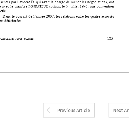

Dans le courant de l’année 2007, l
es relations entre les quatre associés 



se sont détériorées.   




185
34
ASA
B
1/2016
(M
) 
ULLETIN 
ARCH








Arrow button used 
Previous Article
Next Ar