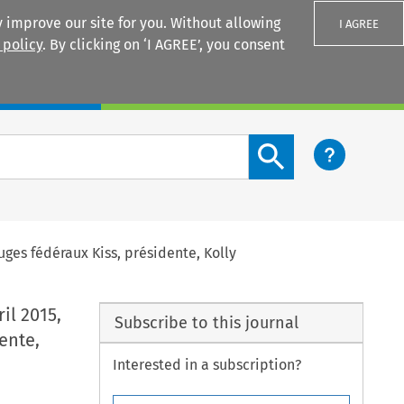
 improve our site for you. Without allowing
I AGREE
 policy
. By clicking on ‘I AGREE’, you consent
Login
Search content button
 Juges fédéraux Kiss, présidente, Kolly
il 2015,
Subscribe to this journal
dente,
Interested in a subscription?