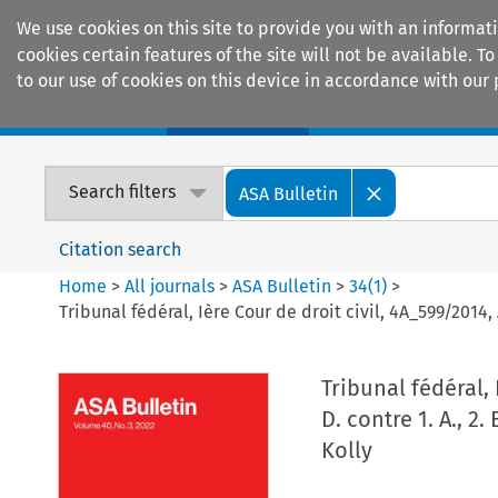
We use cookies on this site to provide you with an informat
cookies certain features of the site will not be available.
to our use of cookies on this device in accordance with our 
Home
Journals
Encyclopaedias
Search filters
ASA Bulletin
Citation search
Home
>
All journals
>
ASA Bulletin
>
34
(
1
)
>
Tribunal fédéral, Ière Cour de droit civil, 4A_599/2014, A
Tribunal fédéral, 
D. contre 1. A., 2.
Kolly