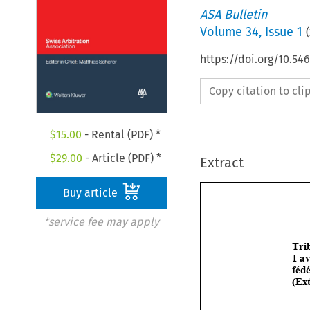
ASA Bulletin
Volume
34
,
Issue 1
(
https://doi.org/10.5
Copy citation to cl
$
15.00
- Rental (PDF) *
$
29.00
- Article (PDF) *
Extract
Buy article
*service fee may apply