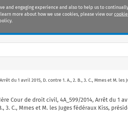
ive and engaging experience and also to help us to continually
 To learn more about how we use cookies, please view our
cookie
policy.
Manuals
Practice areas
rrêt du 1 avril 2015, D. contre 1. A., 2. B., 3. C., Mmes et M. les
Ière Cour de droit civil, 4A_599/2014, Arrêt du 1 avr
 B., 3. C., Mmes et M. les Juges fédéraux Kiss, prési