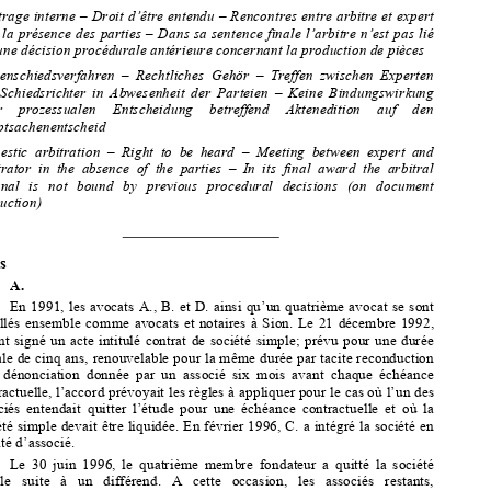
fédéraux Kiss, présidente, Kolly 
et Hohl. Greffier : M. Ramelet. 

(Extraits)   




Arbitrage interne – Droit d’être entendu – Rencontres entre arbitre et expert 


sans la présence des parties – Dans sa 
sentence finale l’arbitre n’est pas lié 

par une décision procédurale antérieure 
concernant la production de pièces  


Binnenschiedsverfahren  –  Rechtliches  Ge
hör  –  Treffen  zwischen  Experten  

und  Schiedsrichter  in  Abwesenheit  der  Parteien  –  Keine  Bindungswirkung  
einer    prozessualen    Entscheidung    
betreffend    Aktenedition    auf    den    


Hauptsachenentscheid  


Domestic  arbitration  –  Right  to  be
  heard  –  Meeting  between  expert  and  


arbitrator  in  the  absence  of  the  parti
es  –  In  its  final  award  the  arbitral  

tribunal   is   not   bound   by   previous   
procedural   decisions   (on   document   
production) 

Faits   

A.  
En 1991, les avocats A., B. et D. ainsi qu’un quatrième avocat se sont 

installés  ensemble  comme  avocats  et  
notaires  à  Sion.  Le  21  décembre  1992,  


ils ont signé un acte intitulé contrat de
 société simple; prévu pour une durée 


initiale de cinq ans, renouvelable pour 
la même durée par tacite reconduction 


sauf  dénonciation  donnée  par  un  associé  
six  mois  avant  chaque  échéance  
contractuelle, l’accord prévoyait les règles à appliquer pour le cas où l’un des 


associés  entendait  quitter  l’étude  pour  
une  échéance  contractuelle  et  où  la  

société simple devait être liquidée. En 
février 1996, C. a intégré la société en 


qualité d’associé.   


Le  30  juin  1996,  le  quatrième  memb
re  fondateur  a  quitté  la  société  

simple   suite   à   un   différend.   A   cette   occasion,   les   associés   restants,   
représentés par l’avocat D. qui avait la charge de mener les négociations, ont 


signé  avec  le  membre  
  sortant,  le  5  juillet  1996,  une  convention  
FONDATEUR

de sortie. 