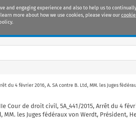
ive and engaging experience and also to help us to continually
 To learn more about how we use cookies, please view our
cookie
policy.
Manuals
Practice areas
Arrêt du 4 février 2016, A. SA contre B. Ltd, MM. les Juges féd
IIe Cour de droit civil, 5A_441/2015, Arrêt du 4 févr
td, MM. les Juges fédéraux von Werdt, Président, 