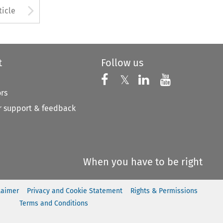
to open the Previous Article
Arrow button used to open
ticle
t
Follow us
Follow us on X
Follow us on Faceboo
𝕏
Follow us on 
Follow us
ors
 support & feedback
When you have to be right
laimer
Privacy and Cookie Statement
Rights & Permissions
Terms and Conditions