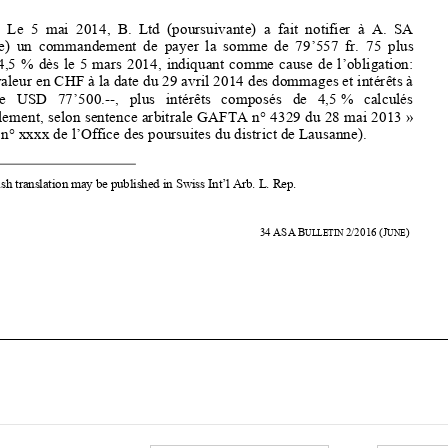
intérêts à 4,5 % dès le 5 mars 2014, i
ndiquant comme cause de l’obligation: 
« Contre-valeur en CHF à la date du 29 
avril 2014 des dommages et intérêts à 

hauteur   de   USD   77’500.--,   plus   intérêts   composés   de   4,5   %   calculés   
trimestriellement, selon sentence arbitrale GAFTA n° 4329 du 28 mai 2013 » 

(poursuite n° xxxx de l’Office des poursuites du district de Lausanne). 




1
     An English translation may be published in Swiss Int’l Arb. L. Rep. 


482 
34
ASA
B
2/2016
(J
) 
ULLETIN 
UNE









