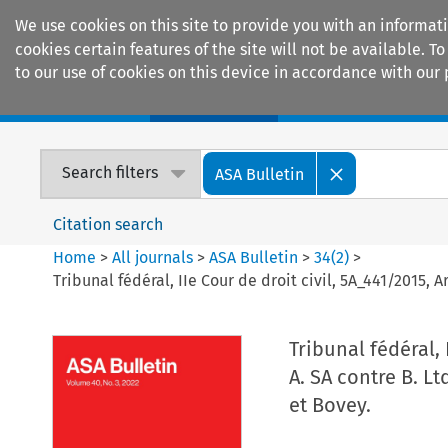
We use cookies on this site to provide you with an informat
cookies certain features of the site will not be available.
to our use of cookies on this device in accordance with our 
Home
Journals
Encyclopaedias
Search filters
ASA Bulletin
Citation search
Home
>
All journals
>
ASA Bulletin
>
34
(
2
)
>
Tribunal fédéral, IIe Cour de droit civil, 5A_441/2015, 
Tribunal fédéral, 
A. SA contre B. L
et Bovey.