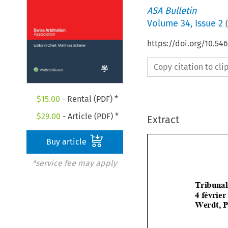
ASA Bulletin
Volume
34
,
Issue 2
(
https://doi.org/10.5
Copy citation to cl
$
15.00
- Rental (PDF) *
$
29.00
- Article (PDF) *
Extract
Buy article
*service fee may apply