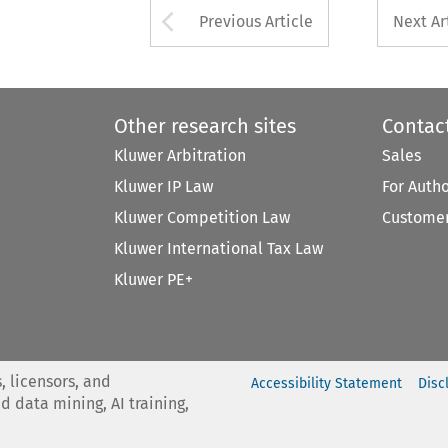
Arrow button used 
Previous Article
Next Ar
Other research sites
Contac
Kluwer Arbitration
Sales
Kluwer IP Law
For Auth
Kluwer Competition Law
Customer
Kluwer International Tax Law
Kluwer PE+
, licensors, and
Accessibility Statement
Disc
nd data mining, AI training,