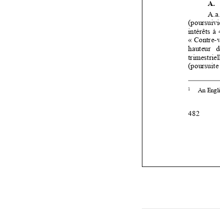


