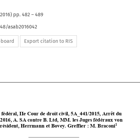
2016
) pp.
482
–
489
4648/asab2016042
ipboard
Export citation to RIS



