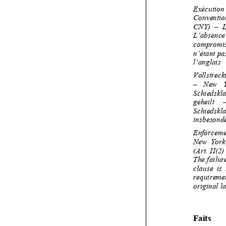

