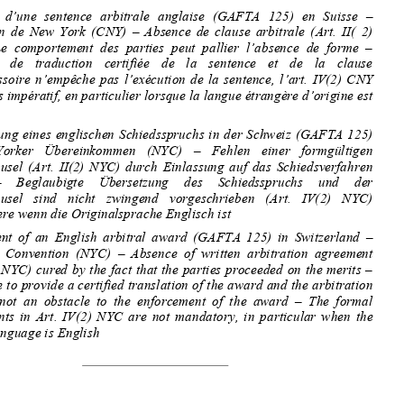

Tribunal fédéral, IIe Cour de droit civil, 5A_441/2015, Arrêt du  

4 février 2016, A. SA contre B. Ltd, MM. les Juges fédéraux von 

1
Werdt, Président, Herrmann et Bovey. Greffier : M. Braconi



Exécution  d’une  sentence  arbitrale  anglaise  (GAFTA  125)  en  Suisse  –  


Convention  de  New  York  (CNY)  –  Absence  de  clause  arbitrale  (Art.  II(  2)  
CNY)  –  Le  comportement  des  parties  peut  pallier  l’absence  de  forme  –  
L’absence   de   traduction   certifiée   de   la   sentence   et   de   la   clause   


compromissoire  n’empêche  pas  l’exécution  
de  la  sentence,  l’art.  IV(2)  CNY  
n’étant pas impératif, en particulier lo
rsque la langue étrangère d’origine est 


l’anglais  


Vollstreckung eines englischen Schied
sspruchs in der Schweiz (GAFTA 125) 

–   New   Yorker   Übereinkommen   (NYC
)   –   Fehlen   einer   formgültigen   

Schiedsklausel  (Art.  II(2)  NYC)  durch  
Einlassung  auf  das  Schiedsverfahren  
geheilt    –    Beglaubigte    Übersetzung    des    Schiedsspruchs    und    der    

Schiedsklausel   sind   nicht   zwingend   vorgeschrieben   (Art.   IV(2)   NYC)   
insbesondere wenn die Originalsprache Englisch ist  

Enforcement  of  an  English  arbitral  award  (GAFTA  125)  in  Switzerland  –  

New  York  Convention  (NYC)  –  Absence  of  written  arbitration  agreement  


(Art. II(2) NYC) cured by the fact that
 the parties proceeded on the merits – 
The failure to provide a certified transla
tion of the award and the arbitration 


clause  is  not  an  obstacle  to  the  enforcement  of  the  award  –  The  formal  

requirements  in  Art.  IV(2)  NYC  are  not  mandatory,  in  particular  when  the  

original language is English   

Faits  
A. 
A.a.  Le  5  mai  2014,  B.  Ltd  (poursuivante)  a  fait  notifier  à  A.  SA  
(poursuivie)  un  commandement  de  payer  la  somme  de  79’557  fr.  75  plus  