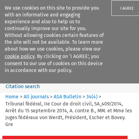
We use cookies on this site to provide you
I AGREE
with an informative and engaging
experience and also to help us to
continually improve our site for you.
Without allowing cookies certain features of
the site will not be available. To learn more
Search filters
about how we use cookies, please view our
Search content but
cookie policy
. By clicking on ‘I AGREE’, you
ASA Bulletin
consent to our use of cookies on this device
in accordance with our policy.
Citation search
Home
>
All journals
>
ASA Bulletin
>
34
(
4
)
>
Tribunal fédéral, IIe Cour de droit civil, 5A_409/2014,
Arrêt du 15 septembre 2014, A. contre B., MM. et Mme les
Juges fédéraux von Werdt, Président, Escher et Bovey.
Gre