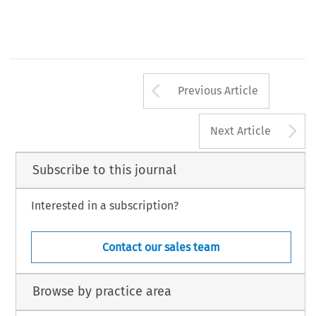
ULLETIN 
DECEMBER
Arrow button us
Previous Article
A
Next Article
Subscribe to this journal
Interested in a subscription?
Contact our sales team
Browse by practice area