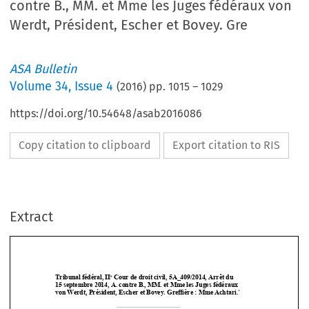
contre B., MM. et Mme les Juges fédéraux von
Werdt, Président, Escher et Bovey. Gre
ASA Bulletin
Volume
34
,
Issue 4
(
2016
) pp.
1015
–
1029
https://doi.org/10.54648/asab2016086
Copy citation to clipboard
Export citation to RIS
Extract
e
Tribunal fédéral, II
 Cour de droit civil, 5A_409/2014, Arrêt du  
15 septembre 2014, A. contre B., MM. et Mme les Juges fédéraux 
*
von Werdt, Président, Escher et
 Bovey. Greffière : Mme Achtari.




Exécution d’une sentence arbitrale canadi
enne en Suisse – Convention de New 



York (CNY) – Notification irrégulière des actes de la procédure (Art. IV(1)(b) 
CNY) (non) – Connaissance suffisante de 
la procédure d’arbitrage – Caractère 