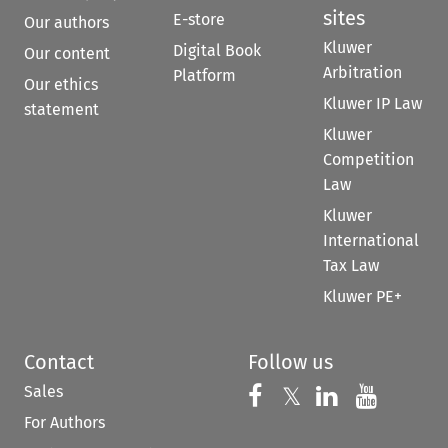
sites
E-store
Our authors
Kluwer
Digital Book
Our content
Arbitration
Platform
Our ethics
Kluwer IP Law
statement
Kluwer
Competition
Law
Kluwer
International
Tax Law
Kluwer PE+
Contact
Follow us
Sales
Follow us on 
Follow us on Fac
𝕏
Follow us 
Follow
For Authors