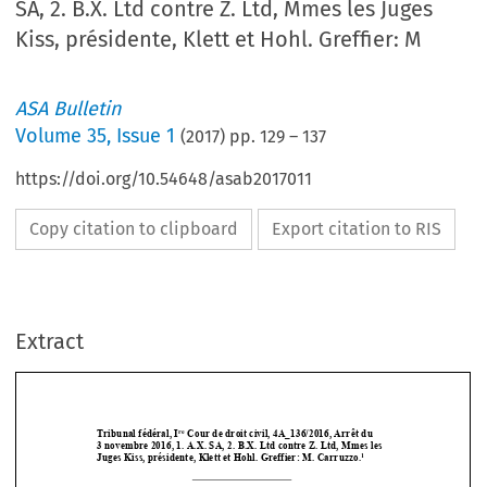
SA, 2. B.X. Ltd contre Z. Ltd, Mmes les Juges
Kiss, présidente, Klett et Hohl. Greffier: M
ASA Bulletin
Volume
35
,
Issue 1
(
2017
) pp.
129
–
137
https://doi.org/10.54648/asab2017011
Copy citation to clipboard
Export citation to RIS
Extract
re
Tribunal fédéral, I
 Cour de droit civil, 4A_136/2016, Arrêt du  
3 novembre 2016, 1. A.X. SA, 2. B.X. Ltd
 contre Z. Ltd, Mmes le
s 
1
Juges Kiss, présidente, Klett et
 Hohl. Greffier: M. Carruzzo.






Recours  contre  une  sentence  arbitrale  
–  Contrat  de  conseil  –  Preuve  de  



l’activité du consultant – Violation de
 règles de compliance (gouvernance) ne 
constitue  pas  une  atteinte  à  l’ordre  
public  –  Interdiction  de  prendre  les  