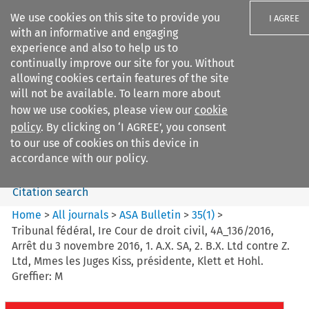
We use cookies on this site to provide you
I AGREE
with an informative and engaging
experience and also to help us to
continually improve our site for you. Without
allowing cookies certain features of the site
will not be available. To learn more about
Search filters
how we use cookies, please view our
cookie
Search content but
policy
. By clicking on ‘I AGREE’, you consent
ASA Bulletin
to our use of cookies on this device in
accordance with our policy.
Citation search
Home
>
All journals
>
ASA Bulletin
>
35
(
1
)
>
Tribunal fédéral, Ire Cour de droit civil, 4A_136/2016,
Arrêt du 3 novembre 2016, 1. A.X. SA, 2. B.X. Ltd contre Z.
Ltd, Mmes les Juges Kiss, présidente, Klett et Hohl.
Greffier: M