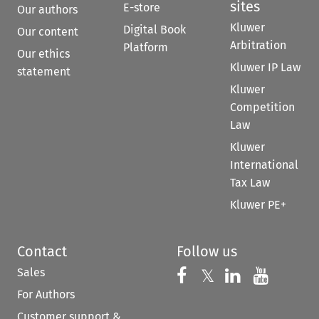
sites
E-store
Our authors
Kluwer
Digital Book
Our content
Arbitration
Platform
Our ethics
Kluwer IP Law
statement
Kluwer
Competition
Law
Kluwer
International
Tax Law
Kluwer PE+
Contact
Follow us
Sales
Follow us on 
Follow us on Fac
𝕏
Follow us 
Follow
For Authors
Customer support &