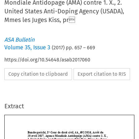
Mondiale Antidopage (AMA) contre 1. X., 2.
United States Anti-Doping Agency (USADA),
Mmes les Juges Kiss, pr
ASA Bulletin
Volume
35
,
Issue 3
(
2017
) pp.
657
–
669
https://doi.org/10.54648/asab2017060
Copy citation to clipboard
Export citation to RIS
Extract
re 
Bundesgericht, I
Cour de droit civil, 4A_692/2016, Arrêt du  
20 avril 2017, Agence Mondiale Antidopage (AMA) contre 1. X.,  
2. United States Anti-Doping A
gency (USADA), Mmes les Juges 
Kiss, présidente, Niquille et M
ay Canellas. Greffier: M. Carruz
zo.  



