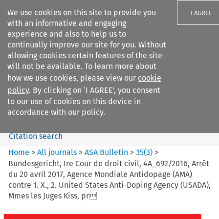
We use cookies on this site to provide you
I AGREE
with an informative and engaging
experience and also to help us to
continually improve our site for you. Without
allowing cookies certain features of the site
will not be available. To learn more about
Search filters
how we use cookies, please view our
cookie
Search content but
policy
. By clicking on ‘I AGREE’, you consent
ASA Bulletin
to our use of cookies on this device in
accordance with our policy.
Citation search
Home
>
All journals
>
ASA Bulletin
>
35
(
3
)
>
Bundesgericht, Ire Cour de droit civil, 4A_692/2016, Arrêt
du 20 avril 2017, Agence Mondiale Antidopage (AMA)
contre 1. X., 2. United States Anti-Doping Agency (USADA),
Mmes les Juges Kiss, pr