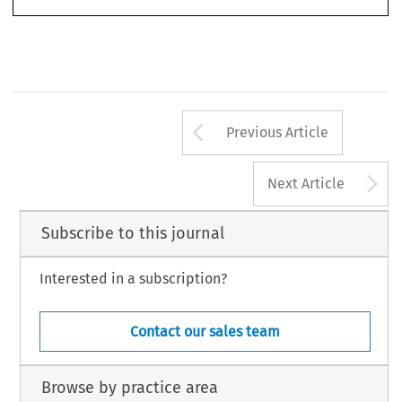
657
35
ASA
B
3/2017
(S
) 
ULLETIN 
EPTEMBER
Arrow button us
Previous Article
A
Next Article
Subscribe to this journal
Interested in a subscription?
Contact our sales team
Browse by practice area