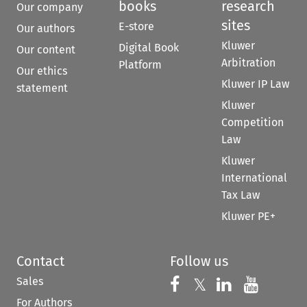
books
research
Our company
sites
E-store
Our authors
Kluwer
Digital Book
Our content
Arbitration
Platform
Our ethics
Kluwer IP Law
statement
Kluwer
Competition
Law
Kluwer
International
Tax Law
Kluwer PE+
Contact
Follow us
Sales
Follow us on 
Follow us on Fac
𝕏
Follow us 
Follow
For Authors