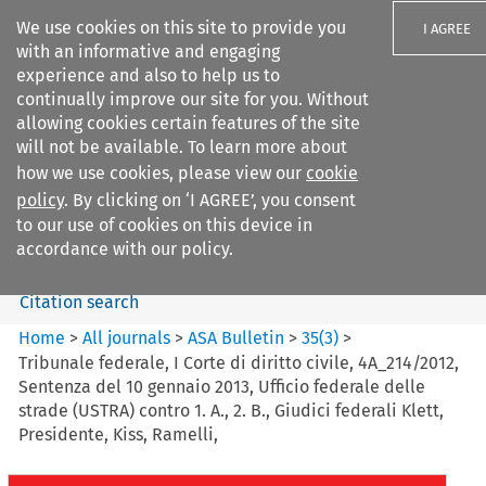
We use cookies on this site to provide you
I AGREE
with an informative and engaging
experience and also to help us to
continually improve our site for you. Without
allowing cookies certain features of the site
will not be available. To learn more about
Search filters
how we use cookies, please view our
cookie
Search content but
policy
. By clicking on ‘I AGREE’, you consent
ASA Bulletin
to our use of cookies on this device in
accordance with our policy.
Citation search
Home
>
All journals
>
ASA Bulletin
>
35
(
3
)
>
Tribunale federale, I Corte di diritto civile, 4A_214/2012,
Sentenza del 10 gennaio 2013, Ufficio federale delle
strade (USTRA) contro 1. A., 2. B., Giudici federali Klett,
Presidente, Kiss, Ramelli,