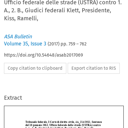
Ufficio federale delle strade (USTRA) contro 1.
A., 2. B., Giudici federali Klett, Presidente,
Kiss, Ramelli,
ASA Bulletin
Volume
35
,
Issue 3
(
2017
) pp.
759
–
762
https://doi.org/10.54648/asab2017069
Copy citation to clipboard
Export citation to RIS
Extract
Tribunale federale, I Corte di diritto civile, 4A_214/2012, Sen
tenza 
del 10 gennaio 2013, Ufficio federale d
elle strade (USTRA) cont
ro 
1. A., 2. B., Giudici federali Klett,
 Presidente, Kiss, Ramelli
, 
1
Giudice supplente, Cancelliere Hurni.




