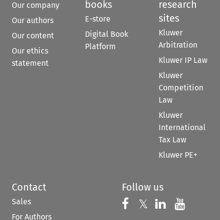
books
research
Our company
sites
E-store
Our authors
Kluwer
Digital Book
Our content
Arbitration
Platform
Our ethics
Kluwer IP Law
statement
Kluwer
Competition
Law
Kluwer
International
Tax Law
Kluwer PE+
Contact
Follow us
Sales
Follow us on 
Follow us on Fac
𝕏
Follow us 
Follow
For Authors