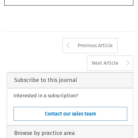
759
35
ASA
B
3/2017
(S
)
ULLETIN 
EPTEMBER
Arrow button us
Previous Article
A
Next Article
Subscribe to this journal
Interested in a subscription?
Contact our sales team
Browse by practice area