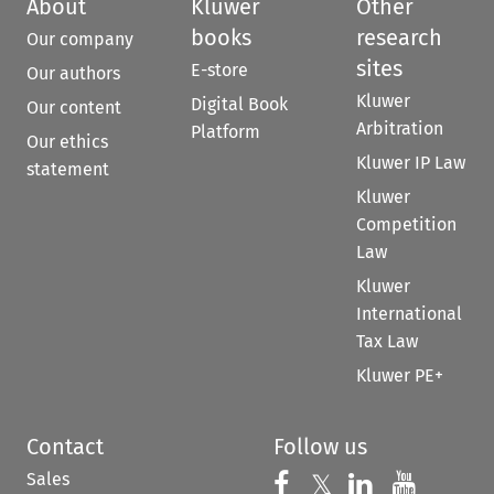
About
Kluwer
Other
books
research
Our company
sites
E-store
Our authors
Kluwer
Digital Book
Our content
Arbitration
Platform
Our ethics
Kluwer IP Law
statement
Kluwer
Competition
Law
Kluwer
International
Tax Law
Kluwer PE+
Contact
Follow us
Sales
Follow us on 
Follow us on Fac
𝕏
Follow us 
Follow