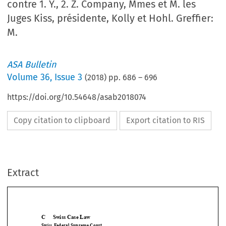
contre 1. Y., 2. Z. Company, Mmes et M. les
Juges Kiss, présidente, Kolly et Hohl. Greffier:
M.
ASA Bulletin
Volume
36
,
Issue 3
(
2018
) pp.
686
–
696
https://doi.org/10.54648/asab2018074
Copy citation to clipboard
Export citation to RIS
Extract
C  Swiss Case Law 
Swiss Federal Supreme Court 
re
Tribunal fédéral, I
 Cour de droit civil, 4A_322/2015, Arrêt du  

27 juin 2016, X. SA contre 1. Y., 2. Z.
 Company, Mmes et M. les
