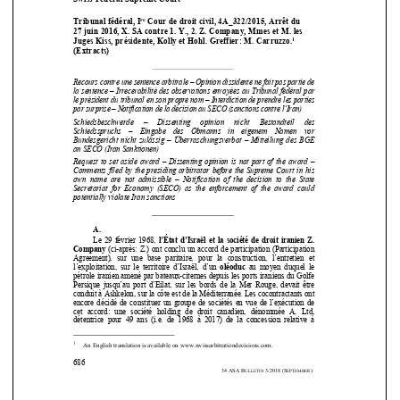
1
Juges Kiss, présidente, Kolly e
t Hohl. Greffier: M. Carruzzo.
(Extracts) 









Recours contre une sentence arbitrale – Opinion dissidente ne fait pas partie de 
la  sentence  –  Irrecevabil
ité  des  observations  envo
yées  au  Tribunal  fédéral  par  
le président du tribunal en son propre nom – Interdiction de prendre les parties 

par surprise – Notification de la déci
sion au SECO (sanctio
ns contre l’Iran) 




Schiedsbeschwerde     –     Dissenting     opinion     nicht     Bestandteil     des     



Schiedsspruchs    –    Eingabe    des    Obmanns    in    eigenem    Namen    vor    

Bundesgericht  nicht  zulässig  –  Überraschungsverbot  –  Mitteilung  des  BGE  

an SECO (Iran Sanktionen) 


Request  to  set  aside  award  –  Dissenting  opinion  is  not  part  of  the  award  –  

Comments  filed  by  the  presiding  arbitrator  before  the  Supreme  Court  in  his  

own  name  are  not  admissible  –  Notification  of  the  decision  to  the  State  



Secretariat  for  Economy  (SECO)  as  th
e  enforcement  of  the  award  could  

potentially violate Iran sanctions 





A.  



Le 29 février 1968, 
l’État d’Israël et la société de droit iranien Z. 


Company
 (ci-après: Z.) ont conclu un accord de participation (Particip
ation 





Agreement),  sur  une  base  paritaire,  pour  la  construction,  l’ent
retien  et 


l’exploitation, sur le territoire d’Israël, d’un 
oléoduc
 au moyen duquel le 


pétrole iranien amené par bateaux-citernes depuis les ports ira
niens du Golfe 


Persique jusqu’au port d’Eilat, sur les bords de la Mer Rouge, 
devait être 




conduit à Ashkelon, sur la côte est de la Méditerranée. Les coc
ontractants ont 
encore décidé de constituer un groupe de sociétés en vue de l’e
xécution de 
cet  accord:  une  société  holding  de  droit  canadien,  dénommée  A. 
Ltd, 




détentrice  pour  49  ans  (i.e.  de  1968  à  2017)  de  la  concession  r
elative  à 









1
   An English translation is ava
ilable on www.swissarbitrationde
cisions.com. 