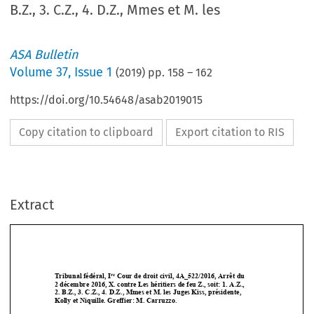
B.Z., 3. C.Z., 4. D.Z., Mmes et M. les
ASA Bulletin
Volume
37
,
Issue 1
(
2019
) pp.
158
–
162
https://doi.org/10.54648/asab2019015
Copy citation to clipboard
Export citation to RIS
Extract
re
Tribunal fédéral, I
 Cour de droit civil, 4A_522/2016, Arrêt du  
2 décembre 2016, X. contre Les héri
tiers de feu Z., soit: 1. A.
Z.,  
2. B.Z., 3. C.Z., 4. D.Z., Mmes et M.
 les Juges Kiss, président
e, 
Kolly et Niquille. Greffier: M. Carruzzo. 










Recours  contre  une  sentence  arbitral
e  (Swiss  Rules)  –  Pas  d’inférences  
négatives à l’encontre de la partie qui 
a détruit des documents – Pacta sunt 