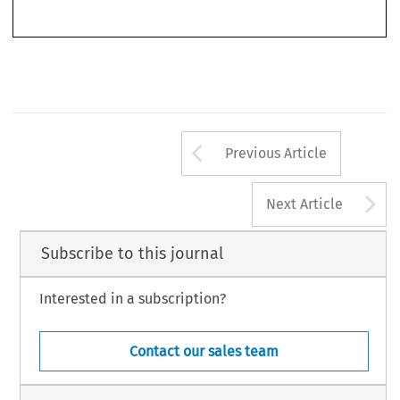
158 
37
ASA
B
1/2019
(M
) 
ULLETIN 
ARCH
Arrow button us
Previous Article
A
Next Article
Subscribe to this journal
Interested in a subscription?
Contact our sales team