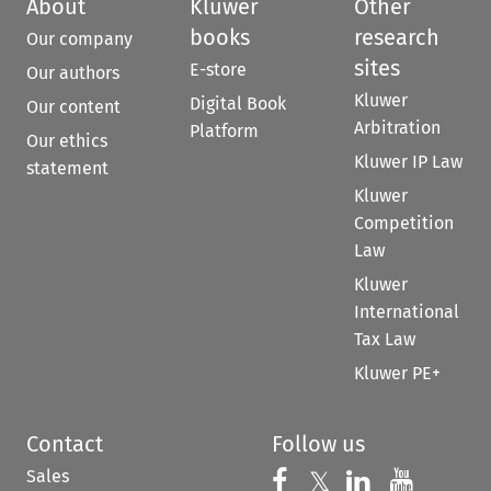
About
Kluwer
Other
books
research
Our company
sites
E-store
Our authors
Kluwer
Digital Book
Our content
Arbitration
Platform
Our ethics
Kluwer IP Law
statement
Kluwer
Competition
Law
Kluwer
International
Tax Law
Kluwer PE+
Contact
Follow us
Sales
Follow us on 
Follow us on Fac
𝕏
Follow us 
Follow