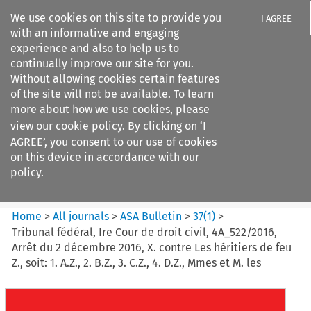
We use cookies on this site to provide you
I AGREE
with an informative and engaging
experience and also to help us to
continually improve our site for you.
Without allowing cookies certain features
of the site will not be available. To learn
Search filters
more about how we use cookies, please
Search content but
view our
cookie policy
. By clicking on ‘I
ASA Bulletin
AGREE’, you consent to our use of cookies
on this device in accordance with our
policy.
Citation search
Home
>
All journals
>
ASA Bulletin
>
37
(
1
)
>
Tribunal fédéral, Ire Cour de droit civil, 4A_522/2016,
Arrêt du 2 décembre 2016, X. contre Les héritiers de feu
Z., soit: 1. A.Z., 2. B.Z., 3. C.Z., 4. D.Z., Mmes et M. les