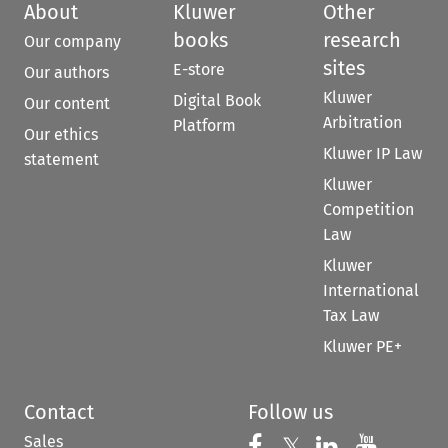
About
Kluwer
Other
books
research
Our company
sites
E-store
Our authors
Kluwer
Digital Book
Our content
Arbitration
Platform
Our ethics
Kluwer IP Law
statement
Kluwer
Competition
Law
Kluwer
International
Tax Law
Kluwer PE+
Contact
Follow us
Sales
Follow us on 
Follow us on Fac
𝕏
Follow us 
Follow