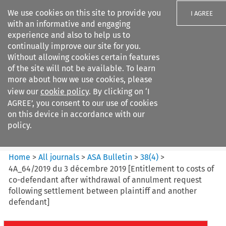
We use cookies on this site to provide you
I AGREE
with an informative and engaging
experience and also to help us to
continually improve our site for you.
Without allowing cookies certain features
of the site will not be available. To learn
Search filters
more about how we use cookies, please
Search content but
view our
cookie policy
. By clicking on ‘I
ASA Bulletin
AGREE’, you consent to our use of cookies
on this device in accordance with our
policy.
Citation search
Home
>
All journals
>
ASA Bulletin
>
38
(
4
)
>
4A_64/2019 du 3 décembre 2019 [Entitlement to costs of
co-defendant after withdrawal of annulment request
following settlement between plaintiff and another
defendant]