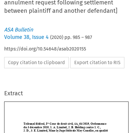
annulment request following settlement
between plaintiff and another defendant]
ASA Bulletin
Volume
38
,
Issue 4
(
2020
) pp.
985
–
987
https://doi.org/10.54648/asab2020155
Copy citation to clipboard
Export citation to RIS
Extract
re
Tribunal fédéral, I
 Cour de droit civil, 4A_64/2019, Ordonnance 
du 3 décembre 2019, 1. A. Limited, 2. B. Holding contre 1. C.,  
2. D., 3. E. Limited, Mme la Juge fédérale May Canellas, en qualité 
de juge instructrice.
 Greffière: Monti. 




