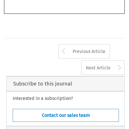
985
38
ASA
B
4/2020
(D
) 
ULLETIN 
ECEMBER
Arrow button us
Previous Article
A
Next Article
Subscribe to this journal
Interested in a subscription?
Contact our sales team