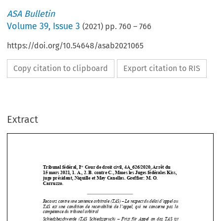
ASA Bulletin
Volume
39
,
Issue 3
(
2021
) pp.
760
–
766
https://doi.org/10.54648/asab2021065
Copy citation to clipboard
Export citation to RIS
Extract
re
Tribunal fédéral, I
 Cour de droit civil, 4A_626/2020, Arrêt du  
15 mars 2021, 1. A., 2. B. contre C., Mmes les Juges fédérales Kiss, 
juge présidant, Niquille et M
ay Canellas. Greffier: M. O. 
Carruzzo. 






Recours contre une sentence arbitrale (TAS) – Le respect du délai d’appel au 

TAS  est  une  condition  de  recevabilité  de
  l’appel,  qui  ne  concerne  pas  la  
compétence du tribunal arbitral 

Schiedsbeschwerde  (TAS  Schiedsspruch
)  –  Frist  für  Appel  an  das  TAS  ist  


Eintretens- nicht Zuständigkeitsvoraussetzung 

Request to set aside CAS award – An in
terim decision on the timeliness of an 

