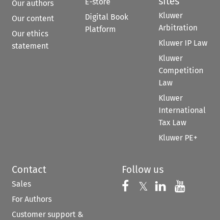
sites
E-store
Our authors
Kluwer
Digital Book
Our content
Arbitration
Platform
Our ethics
Kluwer IP Law
statement
Kluwer
Competition
Law
Kluwer
International
Tax Law
Kluwer PE+
Contact
Follow us
Sales
Follow us on 
Follow us on Fac
𝕏
Follow us 
Follow
For Authors
Customer support &