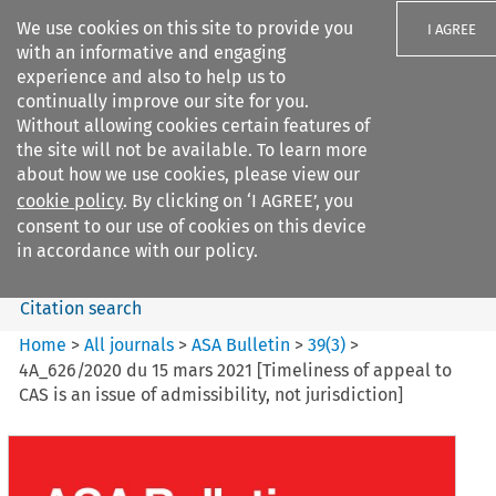
We use cookies on this site to provide you
I AGREE
with an informative and engaging
experience and also to help us to
continually improve our site for you.
Without allowing cookies certain features of
the site will not be available. To learn more
Search filters
about how we use cookies, please view our
Search content but
cookie policy
. By clicking on ‘I AGREE’, you
ASA Bulletin
consent to our use of cookies on this device
in accordance with our policy.
Citation search
Home
>
All journals
>
ASA Bulletin
>
39
(
3
)
>
4A_626/2020 du 15 mars 2021 [Timeliness of appeal to
CAS is an issue of admissibility, not jurisdiction]