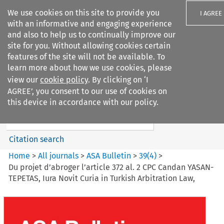
We use cookies on this site to provide you
I AGREE
with an informative and engaging experience
and also to help us to continually improve our
site for you. Without allowing cookies certain
features of the site will not be available. To
learn more about how we use cookies, please
Search filters
view our
cookie policy
. By clicking on ‘I
Search content but
AGREE’, you consent to our use of cookies on
ASA Bulletin
this device in accordance with our policy.
Citation search
Home
>
All journals
>
ASA Bulletin
>
39
(
4
)
>
Du projet d’abroger l’article 372 al. 2 CPC Candan YASAN-
TEPETAS, Iura Novit Curia in Turkish Arbitration Law,