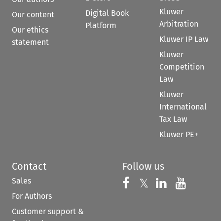
Kluwer
Digital Book
Our content
Arbitration
Platform
Our ethics
Kluwer IP Law
statement
Kluwer
Competition
Law
Kluwer
International
Tax Law
Kluwer PE+
Contact
Follow us
Sales
Follow us on 
Follow us on Fac
𝕏
Follow us 
Follow
For Authors
Customer support &