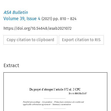
ASA Bulletin
Volume
39
,
Issue 4
(
2021
) pp.
810
–
824
https://doi.org/10.54648/asab2021072
Copy citation to clipboard
Export citation to RIS
Extract
Du projet d’abroger l’
article 372 al. 2 CPC 
*
D
BOCHATAY
AVID 
Parallel proceedings – Lis pendens – 
Prima facie existence of a valid and 


applicable arbitration agreement – Summary examination 






I.
Introduction 

L’article 372 al. 2 CPC prévoit : 