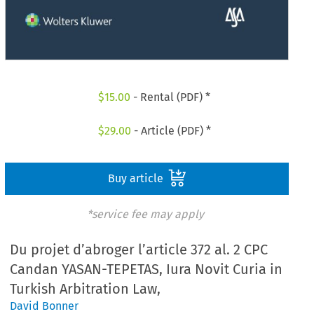
$
15.00
- Rental (PDF) *
$
29.00
- Article (PDF) *
Buy article
*service fee may apply
Du projet d’abroger l’article 372 al. 2 CPC
Candan YASAN-TEPETAS, Iura Novit Curia in
Turkish Arbitration Law,
David Bonner