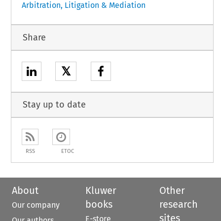
Arbitration, Litigation & Mediation
Share
𝕏
Stay up to date
RSS
ETOC
About
Kluwer
Other
books
research
Our company
sites
E-store
Our authors