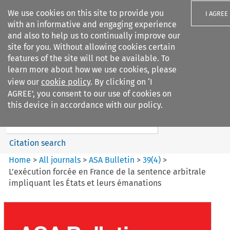
We use cookies on this site to provide you
I AGREE
with an informative and engaging experience
and also to help us to continually improve our
site for you. Without allowing cookies certain
features of the site will not be available. To
learn more about how we use cookies, please
Search filters
view our
cookie policy
. By clicking on ‘I
Search content but
AGREE’, you consent to our use of cookies on
ASA Bulletin
this device in accordance with our policy.
Citation search
Home
>
All journals
>
ASA Bulletin
>
39
(
4
)
>
L’exécution forcée en France de la sentence arbitrale
impliquant les États et leurs émanations