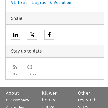
Arbitration, Litigation & Mediation
Share
𝕏
Stay up to date
RSS
ETOC
About
Kluwer
Other
books
research
Our company
sites
E-store
Our authors