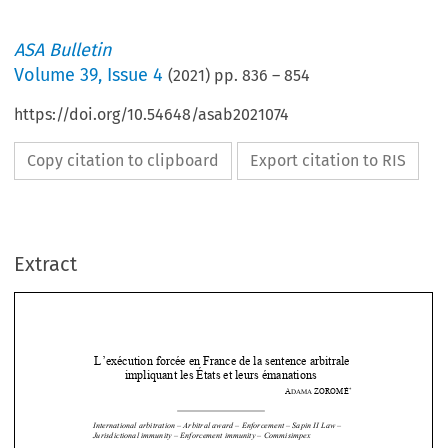
ASA Bulletin
Volume
39
,
Issue 4
(
2021
) pp.
836
–
854
https://doi.org/10.54648/asab2021074
Copy citation to clipboard
Export citation to RIS
Extract
L’exécution forcée en
 France de la sentence arbitrale 
impliquant les États et leurs émanations  
*
A
ZOROMÉ
DAMA 


International arbitration – Arbitral 
award – Enforcement – Sapin II Law – 

Jurisdictional immunity – Enfo
rcement immunity – Commisimpex 






La  finalité  de  toute  décision  de  justice,  quel  qu’en  soit  l’objet,  est  


l’exécution. Cette exécution est, si l’on pe
ut le dire ainsi, indissociable de la 