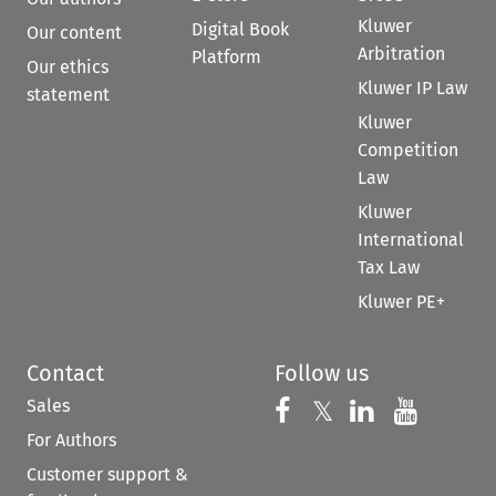
Kluwer
Digital Book
Our content
Arbitration
Platform
Our ethics
Kluwer IP Law
statement
Kluwer
Competition
Law
Kluwer
International
Tax Law
Kluwer PE+
Contact
Follow us
Sales
Follow us on 
Follow us on Fac
𝕏
Follow us 
Follow
For Authors
Customer support &