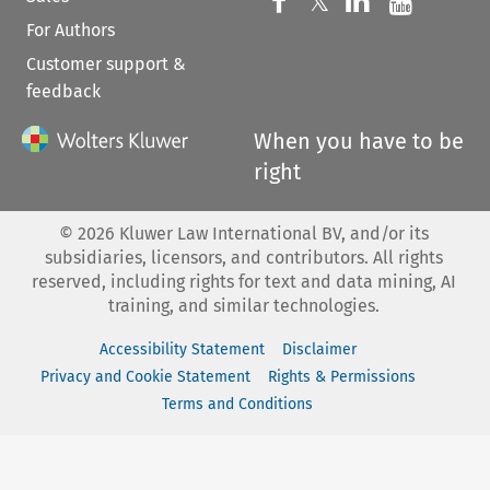
Follow us on 
Follow us on Fac
𝕏
Follow us 
Follow
For Authors
Customer support &
feedback
When you have to be
right
©
2026
Kluwer Law International BV, and/or its
subsidiaries, licensors, and contributors. All rights
reserved, including rights for text and data mining, AI
training, and similar technologies.
Accessibility Statement
Disclaimer
Privacy and Cookie Statement
Rights & Permissions
Terms and Conditions