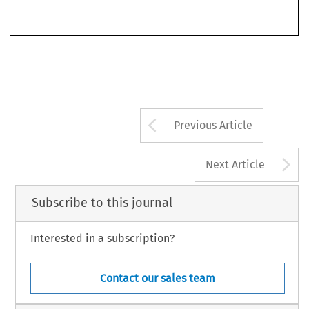
878 
39
ASA
B
4/2021
(D
) 
ULLETIN 
ECEMBER
Arrow button us
Previous Article
A
Next Article
Subscribe to this journal
Interested in a subscription?
Contact our sales team