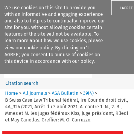
We use cookies on this site to provide you
I AGREE
with an informative and engaging experience
and also to help us to continually improve our
site for you. Without allowing cookies certain
features of the site will not be available. To
learn more about how we use cookies, please
Search filters
view our
cookie policy
. By clicking on ‘I
Search content but
AGREE’, you consent to our use of cookies on
ASA Bulletin
this device in accordance with our policy.
Citation search
Home
>
All journals
>
ASA Bulletin
>
39
(
4
)
>
B Swiss Case Law Tribunal fédéral, Ire Cour de droit civil,
4A_324/2021, Arrêt du 3 août 2021, A. contre 1. N., 2. B.,
Mmes et M. les Juges fédéraux Kiss, juge présidant, Rüedi
et May Canellas. Greffier: M. O. Carruzzo.