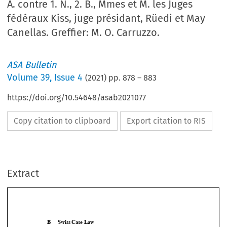
A. contre 1. N., 2. B., Mmes et M. les Juges
fédéraux Kiss, juge présidant, Rüedi et May
Canellas. Greffier: M. O. Carruzzo.
ASA Bulletin
Volume
39
,
Issue 4
(
2021
) pp.
878
–
883
https://doi.org/10.54648/asab2021077
Copy citation to clipboard
Export citation to RIS
Extract
B     Swiss     Case     Law     
re
Tribunal fédéral, I
 Cour de droit civil, 4A_324/2021, Arrêt du  
3 août 2021, A. contre 1. N., 2. B., Mmes et M. les Juges fédéraux 
Kiss, juge présidant, Rüedi et 
May Canellas. Greffier: M. O. 
Carruzzo. 
