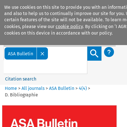
We use cookies on this site to provide you with an informa
and also to help us to continually improve our site for you.
certain features of the site will not be available. To learn
cookies, please view our
cookie policy
. By clicking on ‘I AG
cookies on this device in accordance with our policy.
Search filters
Search content but
ASA Bulletin
Citation search
Home
>
All journals
>
ASA Bulletin
>
4
(
4
)
>
D. Bibliographie