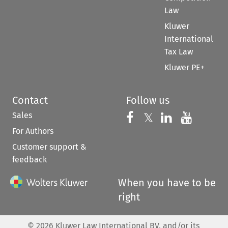
Law
Kluwer
International
Tax Law
Kluwer PE+
Contact
Follow us
Sales
Follow us on 
Follow us on Fac
𝕏
Follow us 
Follow
For Authors
Customer support &
feedback
When you have to be
right
©
2026
Kluwer Law International BV, and/or its