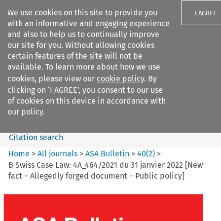
We use cookies on this site to provide you
I AGREE
with an informative and engaging experience
and also to help us to continually improve
our site for you. Without allowing cookies
certain features of the site will not be
available. To learn more about how we use
Search filters
cookies, please view our
cookie policy
. By
Search content but
clicking on ‘I AGREE’, you consent to our use
ASA Bulletin
of cookies on this device in accordance with
our policy.
Citation search
Home
>
All journals
>
ASA Bulletin
>
40
(
2
)
>
B Swiss Case Law: 4A_464/2021 du 31 janvier 2022 [New
fact – Allegedly forged document – Public policy]