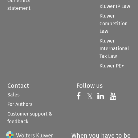
Our ethics
Kluwer IP Law
statement
Kluwer
Competition
Law
Kluwer
International
Tax Law
Kluwer PE+
Contact
Follow us
Sales
Follow us on 
Follow us on Fac
𝕏
Follow us 
Follow
For Authors
Customer support &
feedback
When you have to be