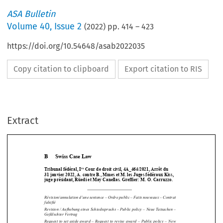
ASA Bulletin
Volume
40
,
Issue 2
(
2022
) pp.
414
–
423
https://doi.org/10.54648/asab2022035
Copy citation to clipboard
Export citation to RIS
Extract
B     Swiss     Case     Law     
re
Tribunal fédéral, I
 Cour de droit civil, 4A_464/2021, Arrêt du  
31 janvier 2022, A. contre B., Mmes et M. les Juges fédéraux Kiss, 
juge présidant, Rüedi et May Ca
nellas. Greffier: M. O. Carruzzo. 





Révision/annulation d’une sentence – Ordre public – Faits nouveaux – Contrat 


falsifié  
Revision / Aufhebung eines Schiedsspruchs
 – Public policy – Neue Tatsachen – 

Gefälschter Vertrag 

Request to set aside award – Request 
to revise award – Public policy – New 


facts – Allegedly forged document  


