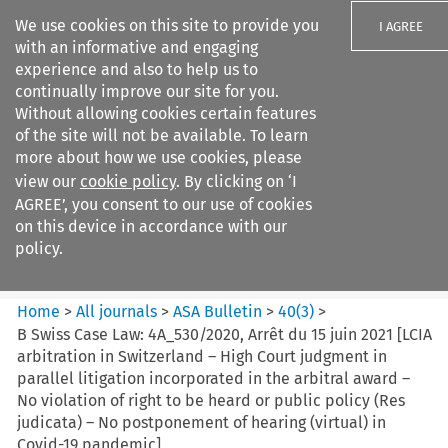
We use cookies on this site to provide you
I AGREE
with an informative and engaging
experience and also to help us to
continually improve our site for you.
Without allowing cookies certain features
of the site will not be available. To learn
Search filters
more about how we use cookies, please
Search content but
view our
cookie policy
. By clicking on ‘I
ASA Bulletin
AGREE’, you consent to our use of cookies
on this device in accordance with our
policy.
Citation search
Home
>
All journals
>
ASA Bulletin
>
40
(
3
)
>
B Swiss Case Law: 4A_530/2020, Arrêt du 15 juin 2021 [LCIA
arbitration in Switzerland – High Court judgment in
parallel litigation incorporated in the arbitral award –
No violation of right to be heard or public policy (Res
judicata) – No postponement of hearing (virtual) in
Covid-19 pandemic]