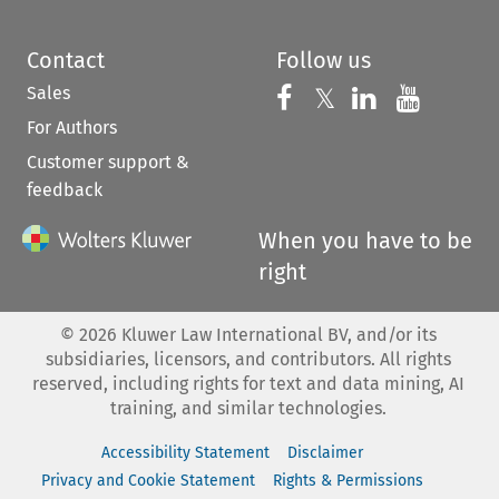
Contact
Follow us
Sales
Follow us on 
Follow us on Fac
𝕏
Follow us 
Follow
For Authors
Customer support &
feedback
When you have to be
right
©
2026
Kluwer Law International BV, and/or its
subsidiaries, licensors, and contributors. All rights
reserved, including rights for text and data mining, AI
training, and similar technologies.
Accessibility Statement
Disclaimer
Privacy and Cookie Statement
Rights & Permissions