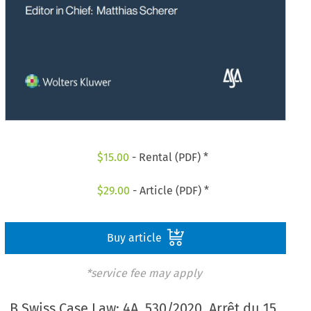
$
15.00
- Rental (PDF) *
$
29.00
- Article (PDF) *
Buy article
*service fee may apply
B Swiss Case Law: 4A_530/2020, Arrêt du 15