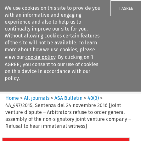
We use cookies on this site to provide you
I AGREE
with an informative and engaging
experience and also to help us to
continually improve our site for you.
Without allowing cookies certain features
of the site will not be available. To learn
Search filters
more about how we use cookies, please
Search content but
view our
cookie policy
. By clicking on ‘I
ASA Bulletin
AGREE’, you consent to our use of cookies
on this device in accordance with our
policy.
Citation search
Home
>
All journals
>
ASA Bulletin
>
40
(
3
)
>
4A_497/2015, Sentenza del 24 novembre 2016 [Joint
venture dispute – Arbitrators refuse to order general
assembly of the non-signatory joint venture company –
Refusal to hear immaterial witness]