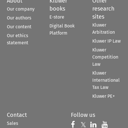
About
Kluwer
Other
books
research
Our company
sites
E-store
Our authors
Kluwer
Digital Book
Our content
Arbitration
Platform
Our ethics
Kluwer IP Law
statement
Kluwer
Competition
Law
Kluwer
International
Tax Law
Kluwer PE+
Contact
Follow us
Sales
Follow us on 
Follow us on Fac
𝕏
Follow us 
Follow