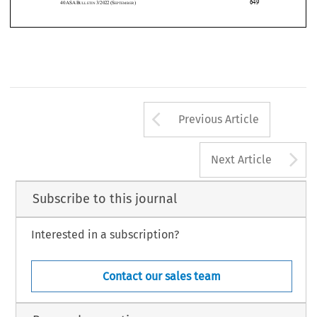









1
     An English translation is availa
ble on www.swissarbitr
ationdecisions.com. 
649
40
ASA
B
3/2022
(S
) 
ULLETIN 
EPTEMBER
Arrow button us
Previous Article
A
Next Article
Subscribe to this journal
Interested in a subscription?
Contact our sales team