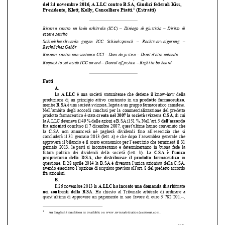




Ricorso  contro  un  lodo  arbitrale  (ICC)  
–  Diniego  di  giustizia  –  Diritto  di  
essere sentito 
Schiedsbeschwerde   gegen   ICC   Schied
sspruch   –   Rechtsverweigerung   –   



Rechtliches Gehör 


Recours contre une sentence CCI – Déni de justice – Droit d’être entendu 

Request to set aside ICC award – Denial of justice – Right to be heard 


Fatti 

A.  

La 
A.LLC
  è  una  società  statunitense  che  detiene  il  know-how  della  



produzione  di  un  principio  
attivo  contenuto  in  un  
prodotto  farmaceutico
, 




mentre 
B.SA
 è una società svizzera, legata a un gruppo farmaceutico canadese. 





Nell’ambito  degli  accordi  conclusi  per  
la  commercializzazione  del  predetto  



prodotto farmaceutico è stata 
creata nel 2007 la società svizzera C.SA
, di cui 


la A.LLC deteneva il 49 % delle azioni e B.SA il 51 %. Nell’art. 5 
dell’accordo 


fra azionisti
 concluso il 7 dicembre 2007, quest’ultime hanno convenuto che 



la  C.SA  non  annuncerà  né  pagherà  dividendi  fino  all’esercizio  che  si  

concluderà  il  31  gennaio  2013  (lett.  
a)  e  che  dopo  l’assemblea  generale  che  


approverà il bilancio e il conto economico per l’esercizio che terminerà il 31 


gennaio  2013,  le  parti  si  incontrerann
o  e  determineranno  in  buona  fede  la  



futura  politica  dei  dividendi  della  società  (lett.  b).  La  
C.SA  è  l’unica  


proprietaria  della  D.SA,  che  di
stribuisce  il  prodotto  farmaceutico
  in  

questione. Il 28 aprile 2014 la B.SA è divenuta l’unica azionista della C.SA, 

avendo esercitato l’opzione di acquisto prevista all’art. 8 del predetto accordo 


fra azionisti. 


B.  


Il 26 novembre 2013 la 
A.LLC ha incoato una domanda di arbitrato 
nei  confronti  della  B.SA
.  Ha  chiesto  al  Tribunale  arbitrale  di  ordinare  a  




quest’ultima  di  approvare  un  pagamento  
in  suo  favore  di  euro  3’782’201.--,  