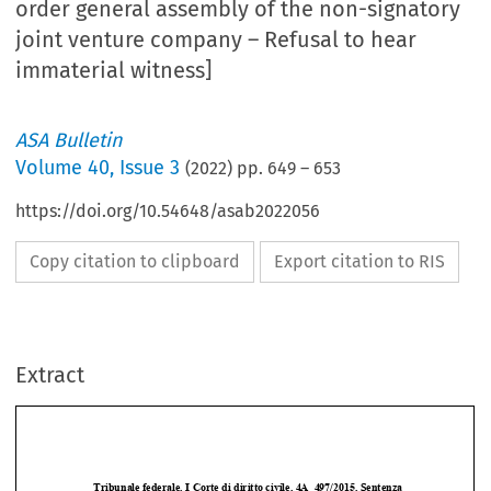
order general assembly of the non-signatory
joint venture company – Refusal to hear
immaterial witness]
ASA Bulletin
Volume
40
,
Issue 3
(
2022
) pp.
649
–
653
https://doi.org/10.54648/asab2022056
Copy citation to clipboard
Export citation to RIS
Extract
Tribunale federale, I Corte di diritto civile, 4A_497/2015, Sentenza 
del 24 novembre 2016, A.LLC contro B.SA, Giudici federali Kiss, 
1
Presidente, Klett, Kolly, Cancelliere Piatti.
 (Estratti) 
