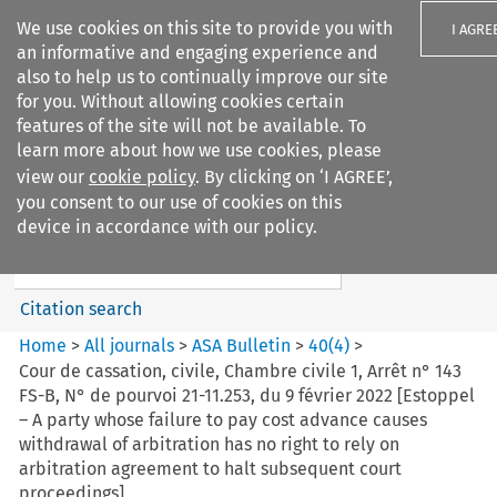
We use cookies on this site to provide you with
I AGRE
an informative and engaging experience and
also to help us to continually improve our site
for you. Without allowing cookies certain
features of the site will not be available. To
learn more about how we use cookies, please
Search filters
view our
cookie policy
. By clicking on ‘I AGREE’,
Search content but
you consent to our use of cookies on this
ASA Bulletin
device in accordance with our policy.
Citation search
Home
>
All journals
>
ASA Bulletin
>
40
(
4
)
>
Cour de cassation, civile, Chambre civile 1, Arrêt n° 143
FS-B, N° de pourvoi 21-11.253, du 9 février 2022 [Estoppel
– A party whose failure to pay cost advance causes
withdrawal of arbitration has no right to rely on
arbitration agreement to halt subsequent court
proceedings]