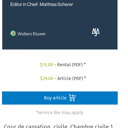
$
15.00
- Rental (PDF) *
$
29.00
- Article (PDF) *
Buy article
*service fee may apply
Cour de cassation, civile, Chambre civile 1,