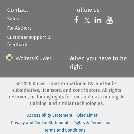
Contact
Follow us
Sales
Follow us on 
Follow us on Fac
𝕏
Follow us 
Follow
For Authors
Customer support &
feedback
When you have to be
right
©
2026
Kluwer Law International BV, and/or its
subsidiaries, licensors, and contributors. All rights
reserved, including rights for text and data mining, AI
training, and similar technologies.
Accessibility Statement
Disclaimer
Privacy and Cookie Statement
Rights & Permissions
Terms and Conditions