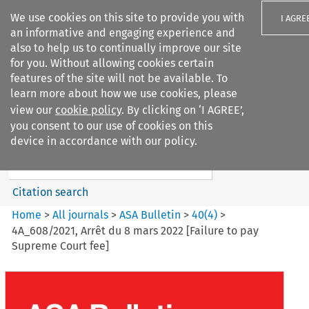
We use cookies on this site to provide you with
I AGRE
an informative and engaging experience and
also to help us to continually improve our site
for you. Without allowing cookies certain
features of the site will not be available. To
learn more about how we use cookies, please
Search filters
view our
cookie policy
. By clicking on ‘I AGREE’,
Search content but
you consent to our use of cookies on this
ASA Bulletin
device in accordance with our policy.
Citation search
Home
>
All journals
>
ASA Bulletin
>
40
(
4
)
>
4A_608/2021, Arrêt du 8 mars 2022 [Failure to pay
Supreme Court fee]