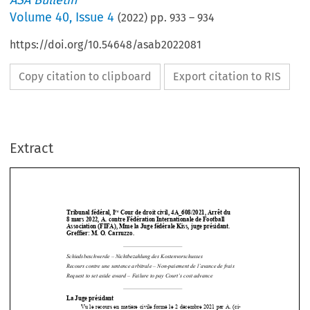
ASA Bulletin
Volume
40
,
Issue 4
(
2022
) pp.
933
–
934
https://doi.org/10.54648/asab2022081
Copy citation to clipboard
Export citation to RIS
Extract
re
Tribunal fédéral, I
 Cour de droit civil, 4A_608/2021, Arrêt du  
8 mars 2022, A. contre Fédération Internationale de Football 
Association (FIFA), Mme la Juge 
fédérale Kiss, juge présidant. 
Greffier: M. O. Carruzzo. 




Schiedsbeschwerde – Nichtbezahl
ung des Kostenvorschusses 


Recours contre une sentence arbitrale 
– Non-paiement de l’avance de frais 

Request to set aside award – Failure to pay Court’s cost advance 





La Juge présidant  
Vu  le  recours  en  matière  civile  formé  le  2  décembre  2021  par  A.  (ci-
après:  le  recourant)  contre  la  sen
tence  rendue  le  29  octobre  2021  par  le  

Tribunal  Arbitral  du  Sport  (TAS)  dans  le  litige  qui  le  divise  d’avec  la  
