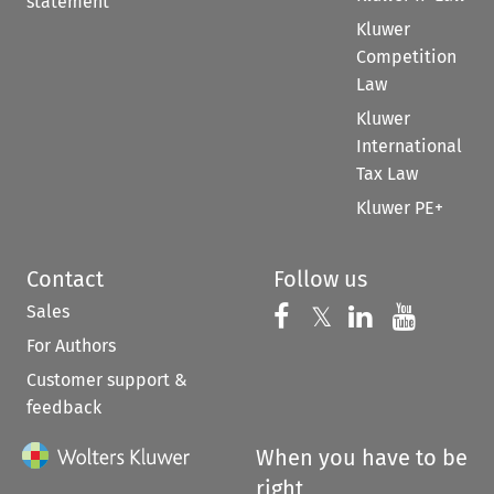
statement
Kluwer
Competition
Law
Kluwer
International
Tax Law
Kluwer PE+
Contact
Follow us
Sales
Follow us on 
Follow us on Fac
𝕏
Follow us 
Follow
For Authors
Customer support &
feedback
When you have to be
right