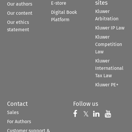
sites
E-store
Our authors
Kluwer
Digital Book
Our content
Arbitration
Platform
Our ethics
Kluwer IP Law
statement
Kluwer
Competition
Law
Kluwer
International
Tax Law
Kluwer PE+
Contact
Follow us
Sales
Follow us on 
Follow us on Fac
𝕏
Follow us 
Follow
For Authors
Customer support &