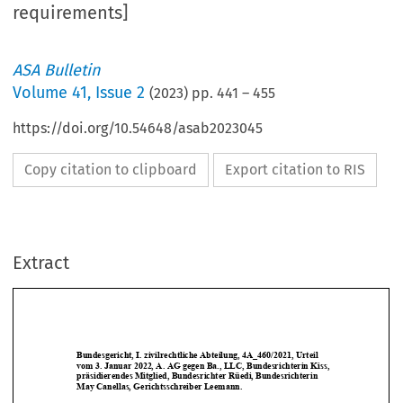
requirements]
ASA Bulletin
Volume
41
,
Issue 2
(
2023
) pp.
441
–
455
https://doi.org/10.54648/asab2023045
Copy citation to clipboard
Export citation to RIS
Extract
Bundesgericht, I. zivilrechtl
iche Abteilung, 4A_460/2021, Urteil 
vom 3. Januar 2022, A. AG gegen B
a., LLC, Bundesrichterin Kiss, 
präsidierendes Mitglied, Bundesrichter Rüedi, Bundesrichterin 
May Canellas, Gerichtsschreiber Leemann. 






Schiedsbeschwerde – Auslegung Schiedsklausel 