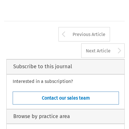
441
41
ASA
B
2/2023
(J
) 
ULLETIN 
UNE
Arrow button us
Previous Article
A
Next Article
Subscribe to this journal
Interested in a subscription?
Contact our sales team
Browse by practice area