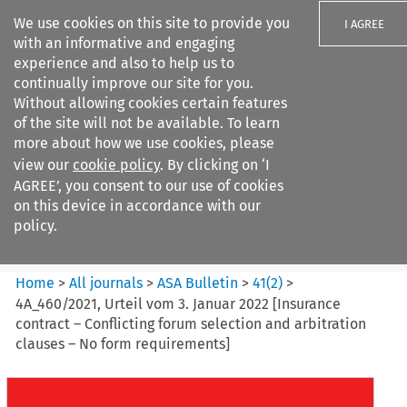
We use cookies on this site to provide you
I AGREE
with an informative and engaging
experience and also to help us to
continually improve our site for you.
Without allowing cookies certain features
of the site will not be available. To learn
Search filters
more about how we use cookies, please
Search content but
view our
cookie policy
. By clicking on ‘I
ASA Bulletin
AGREE’, you consent to our use of cookies
on this device in accordance with our
policy.
Citation search
Home
>
All journals
>
ASA Bulletin
>
41
(
2
)
>
4A_460/2021, Urteil vom 3. Januar 2022 [Insurance
contract – Conflicting forum selection and arbitration
clauses – No form requirements]