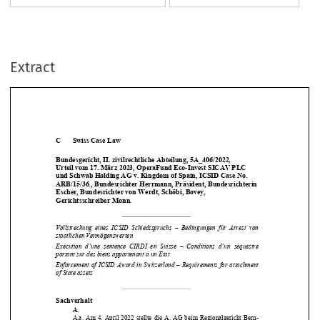
Extract
C 
Swiss Case Law 
Bundesgericht, II. zivilrechtliche Abteilung, 5A_406/2022,  

Urteil vom 17. März 2023, OperaFund Eco-Invest SICAV PLC 
und Schwab Holding AG v. Kingdom of Spain, ICSID Case No. 

ARB/15/36., Bundesrichter Herrmann, Präsident, Bundesrichterin 

Escher, Bundesrichter von Werdt, Schöbi, Bovey, 

Gerichtsschreiber Monn. 



Vollstreckung  eines  ICSID  Schiedsspruchs  –  Bedingungen  für  Arrest  von  
staatlichen Vermögenswerten 


Exécution  d’une  sentence  CIRDI  en  Suisse  –  Conditions  d’un  séquestre  
portant sur des biens appartenant à un Etat  


Enforcement  of  ICSID  Award  in  Switzerland  –  Requirements  for  attachment  

of State assets 


Sachverhalt 

A.

