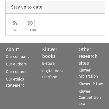
Stay up to date
RSS
ETOC
About
Kluwer
Other
books
research
Our company
sites
E-store
Our authors
Kluwer
Digital Book
Our content
Arbitration
Platform
Our ethics
Kluwer IP Law
statement
Kluwer
Competition
Law