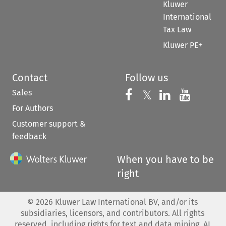
Kluwer
International
Tax Law
Kluwer PE+
Contact
Follow us
Sales
Follow us on 
Follow us on Fac
𝕏
Follow us 
Follow
For Authors
Customer support &
feedback
When you have to be
right
©
2026
Kluwer Law International BV, and/or its
subsidiaries, licensors, and contributors. All rights
reserved, including rights for text and data mining, AI