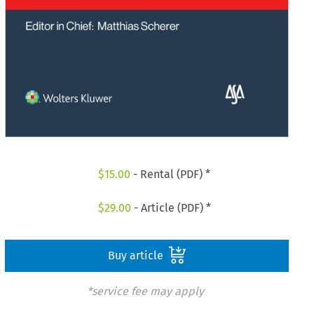
$
15.00
- Rental (PDF) *
$
29.00
- Article (PDF) *
Buy article
*service fee may apply