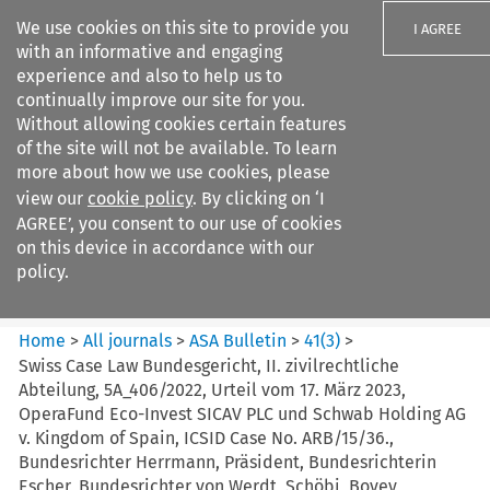
We use cookies on this site to provide you
I AGREE
with an informative and engaging
experience and also to help us to
continually improve our site for you.
Without allowing cookies certain features
of the site will not be available. To learn
Search filters
more about how we use cookies, please
Search content but
view our
cookie policy
. By clicking on ‘I
ASA Bulletin
AGREE’, you consent to our use of cookies
on this device in accordance with our
policy.
Citation search
Home
>
All journals
>
ASA Bulletin
>
41
(
3
)
>
Swiss Case Law Bundesgericht, II. zivilrechtliche
Abteilung, 5A_406/2022, Urteil vom 17. März 2023,
OperaFund Eco-Invest SICAV PLC und Schwab Holding AG
v. Kingdom of Spain, ICSID Case No. ARB/15/36.,
Bundesrichter Herrmann, Präsident, Bundesrichterin
Escher, Bundesrichter von Werdt, Schöbi, Bovey,