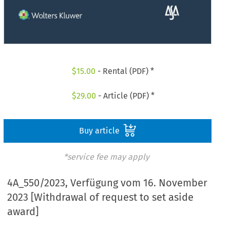
$
15.00
- Rental (PDF) *
$
29.00
- Article (PDF) *
Buy article
*service fee may apply
4A_550/2023, Verfügung vom 16. November
2023 [Withdrawal of request to set aside
award]