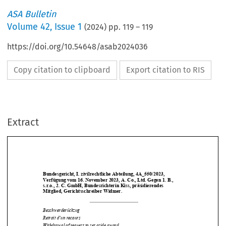
ASA Bulletin
Volume
42
,
Issue 1
(
2024
) pp.
119
–
119
https://doi.org/10.54648/asab2024036
Copy citation to clipboard
Export citation to RIS
Extract
Bundesgericht, I. zivilrech
tliche Abteilung, 4A_550/2023, 
Verfügung vom 16. November 2023, 
A. Co., Ltd. Gegen 1. B., 
s.r.o., 2. C. GmbH, Bundesrichterin Kiss, präsidierendes  
Mitglied, Gerichtsschreiber Widmer. 






Beschwerderückzug 
Retrait d’un recours 

Withdrawal of request to set aside award 

