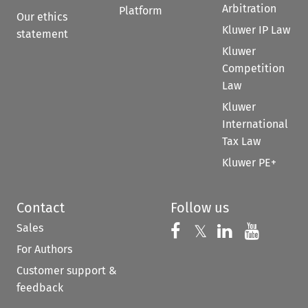
Arbitration
Platform
Our ethics
Kluwer IP Law
statement
Kluwer
Competition
Law
Kluwer
International
Tax Law
Kluwer PE+
Contact
Follow us
Sales
Follow us on 
Follow us on Fac
𝕏
Follow us 
Follow
For Authors
Customer support &
feedback