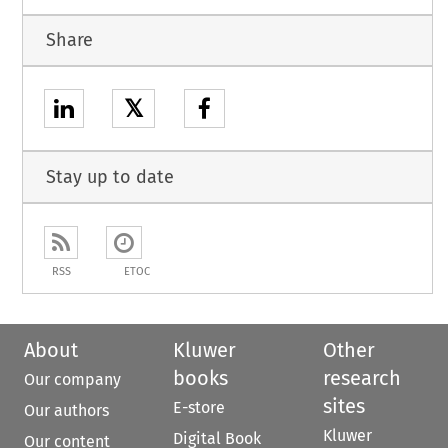
Share
𝕏
Stay up to date
RSS
ETOC
About
Kluwer
Other
books
research
Our company
sites
E-store
Our authors
Kluwer
Digital Book
Our content