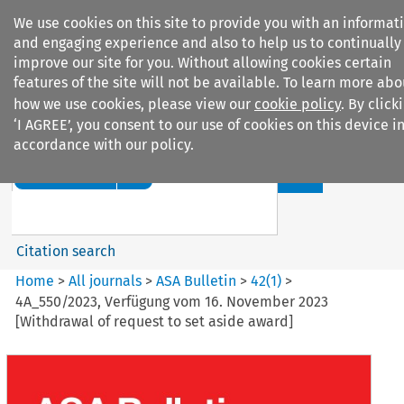
We use cookies on this site to provide you with an informat
and engaging experience and also to help us to continually
improve our site for you. Without allowing cookies certain
features of the site will not be available. To learn more abo
how we use cookies, please view our
cookie policy
. By click
Search filters
‘I AGREE’, you consent to our use of cookies on this device i
accordance with our policy.
Search content but
ASA Bulletin
Citation search
Home
>
All journals
>
ASA Bulletin
>
42
(
1
)
>
4A_550/2023, Verfügung vom 16. November 2023
[Withdrawal of request to set aside award]