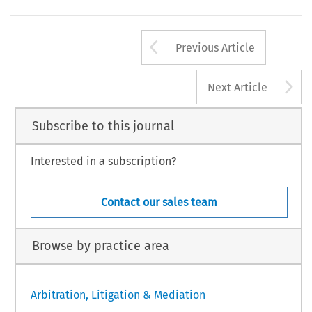
Arrow button us
Previous Article
A
Next Article
Subscribe to this journal
Interested in a subscription?
Contact our sales team
Browse by practice area
Arbitration, Litigation & Mediation