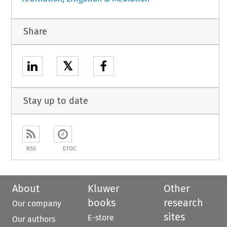
Share
𝕏
Stay up to date
RSS
ETOC
About
Kluwer
Other
books
research
Our company
sites
E-store
Our authors