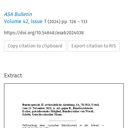
ASA Bulletin
Volume
42
,
Issue 1
(
2024
) pp.
126
–
133
https://doi.org/10.54648/asab2024038
Copy citation to clipboard
Export citation to RIS
Extract
Bundesgericht, II. zivilrechtl
iche Abteilung, 5A_78/2023, Urteil 
vom 23. November 2023, A. AG gegen B., Bundesrichterin  
Escher, präsidierendes Mitglied, Bundesrichter von Werdt, 
Schöbi, Gerichtsschreiber Monn. 





Vollstreckung    eines    russischen    Geri
chtsurteils    in    der    Schweiz    –    
Schiedseinrede verworfen 


Exécution d’un jugement russe en Suisse – Exception arbitrale rejetée 