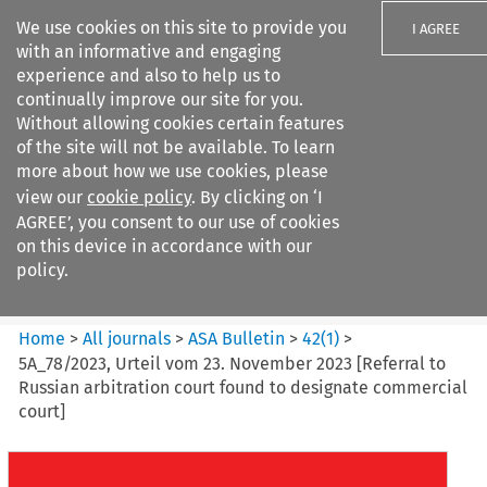
We use cookies on this site to provide you
I AGREE
with an informative and engaging
experience and also to help us to
continually improve our site for you.
Without allowing cookies certain features
of the site will not be available. To learn
Search filters
more about how we use cookies, please
Search content but
view our
cookie policy
. By clicking on ‘I
ASA Bulletin
AGREE’, you consent to our use of cookies
on this device in accordance with our
policy.
Citation search
Home
>
All journals
>
ASA Bulletin
>
42
(
1
)
>
5A_78/2023, Urteil vom 23. November 2023 [Referral to
Russian arbitration court found to designate commercial
court]