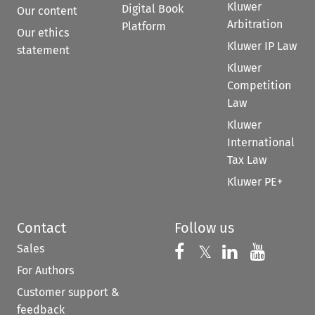
Kluwer
Digital Book
Our content
Arbitration
Platform
Our ethics
Kluwer IP Law
statement
Kluwer
Competition
Law
Kluwer
International
Tax Law
Kluwer PE+
Contact
Follow us
Sales
Follow us on 
Follow us on Fac
𝕏
Follow us 
Follow
For Authors
Customer support &
feedback