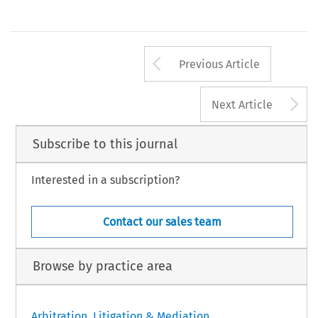
Arrow button us
Previous Article
A
Next Article
Subscribe to this journal
Interested in a subscription?
Contact our sales team
Browse by practice area
Arbitration, Litigation & Mediation