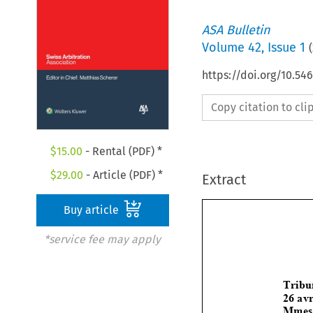
ASA Bulletin
Volume
42
,
Issue 1
(
https://doi.org/10.5
Copy citation to cl
$
15.00
- Rental (PDF) *
$
29.00
- Article (PDF) *
Extract
Buy article
*service fee may apply