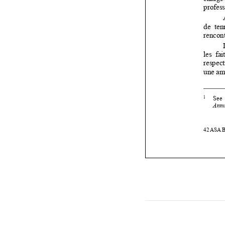


