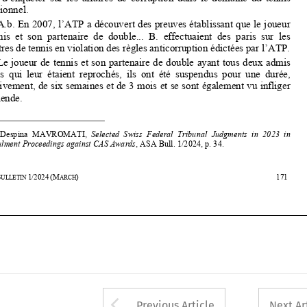
rencontres de tennis en violation des règles anticorruption édictées par l’ATP.  

Le joueur de tennis et son parten
aire de double ayant tous deux admis 


les  faits  qui  leur  étaient  reprochés,  ils  ont  été  suspendus  pour  une  durée,  


respectivement, de six semaines et de 3 
mois et se sont également vu infliger 
une amende. 



1

      See  Despina  MAVROMATI,  
Selected  Swiss  Federal  Tribunal  Judgments  in  2023  in  
Annulment Proceedings against CAS Awards
, ASA Bull. 1/2024, p. 34. 



42
ASA
B
1/2024
(M
)                                                                                                          171                                              
ULLETIN 
ARCH










Arrow button used 
Previous Article
Next Ar