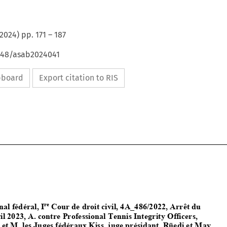
2024
) pp.
171
–
187
4648/asab2024041
ipboard
Export citation to RIS




