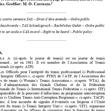


re
Tribunal fédéral, I
 Cour de droit civil, 4A_486/2022, Arrêt du  
26 avril 2023, A. contre Professional Tennis Integrity Officers, 

Mmes et M. les Juges fédéraux Kiss, juge présidant, Rüedi et May 
1
Canellas. Greffier: M. O. Carruzzo.



Recours contre sentence TAS – Droit d’être entendu – Ordre public
Schiedsbeschwerde – TAS Schiedsspruch
 – Rechtliches Gehör – Ordre public
Request to set aside a CAS award – Right to be heard – Public policy

Faits  

A.  

A.a.   A.   (ci-après:   le   joueur   de   tennis)   est   un   joueur   de   tennis   
professionnel...  né  en  1981.  Il  est  membre  de  l’Association  of  Tennis  

Professionals (ci-après: ATP).  

Les  Officiels  pour  l’intégrité  du  tennis  professionnel  («  Professional  

Tennis  Integrity  Officers  »;  ci-après:  PTIO)  de  l’ATP,  de  l’Association  des  
joueuses  de  tennis  («  Woman’s  Tennis  Association  »;  ci-après:  WTA),  du  

Conseil    d’administration    des    Grands    Chelems    et    de    la    Fédération    

Internationale  de  Tennis  («  Internati
onal  Tennis  Federation  »;  ci-après:  ITF)  
sont  responsables  de  la  poursuite  d’in
fractions  au  programme  anticorruption  


du tennis (« Uniform Tennis Anti-Corruption Programm »; ci-après: TACP). 


A  ce  titre,  il  leur  incombe  de  signa
ler  d’éventuels  cas  litigieux  à  l’Unité  

d’intégrité  du  tennis  («  Tennis  Integrity  Unit  »:  ci-après:  UIT),  organisme  
chargé  d’enquêter  sur  les  affaires  de
  corruption  dans  le  domaine  du  tennis  


professionnel. 

A.b. En 2007, l’ATP a découvert des 
preuves établissant que le joueur 


de  tennis  et  son  partenaire  de  double.
..  B.  effectuaient  des  paris  sur  les  