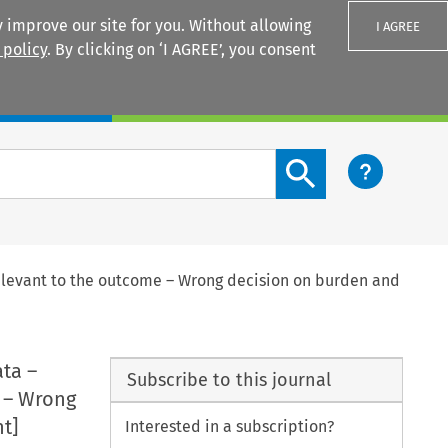
 improve our site for you. Without allowing
I AGREE
 policy
. By clicking on ‘I AGREE’, you consent
Login
Search content button
 relevant to the outcome – Wrong decision on burden and
ata –
Subscribe to this journal
e – Wrong
t]
Interested in a subscription?