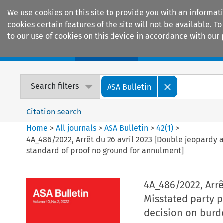
We use cookies on this site to provide you with an informat
cookies certain features of the site will not be available.
to our use of cookies on this device in accordance with our 
Home
Journals
Encyclopaedias
Search filters
ASA Bulletin
Citation search
Home
>
All journals
>
ASA Bulletin
>
42
(
1
)
>
4A_486/2022, Arrêt du 26 avril 2023 [Double jeopardy 
standard of proof no ground for annulment]
4A_486/2022, Arrê
Misstated party p
decision on burd