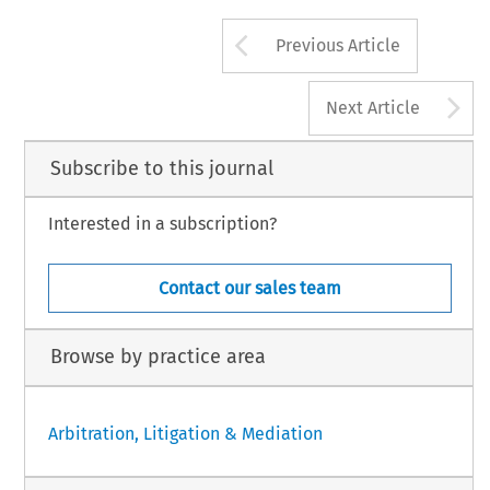
Arrow button us
Previous Article
A
Next Article
Subscribe to this journal
Interested in a subscription?
Contact our sales team
Browse by practice area
Arbitration, Litigation & Mediation