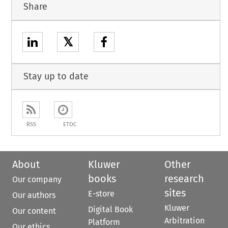
Share
𝕏
Stay up to date
RSS
ETOC
About
Kluwer
Other
books
research
Our company
sites
E-store
Our authors
Kluwer
Digital Book
Our content
Arbitration
Platform
Our ethics