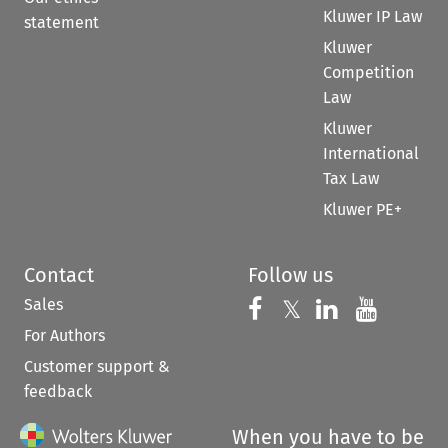
Kluwer IP Law
statement
Kluwer
Competition
Law
Kluwer
International
Tax Law
Kluwer PE+
Contact
Follow us
Sales
Follow us on 
Follow us on Fac
𝕏
Follow us 
Follow
For Authors
Customer support &
feedback
When you have to be