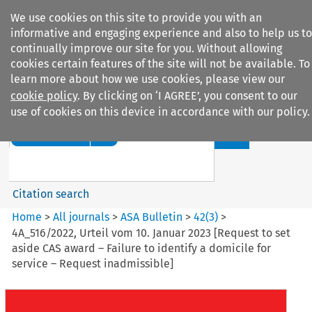
We use cookies on this site to provide you with an
informative and engaging experience and also to help us to
continually improve our site for you. Without allowing
cookies certain features of the site will not be available. To
learn more about how we use cookies, please view our
cookie policy
. By clicking on ‘I AGREE’, you consent to our
Search filters
use of cookies on this device in accordance with our policy.
Search content but
ASA Bulletin
Citation search
Home
>
All journals
>
ASA Bulletin
>
42
(
3
)
>
4A_516/2022, Urteil vom 10. Januar 2023 [Request to set
aside CAS award – Failure to identify a domicile for
service – Request inadmissible]