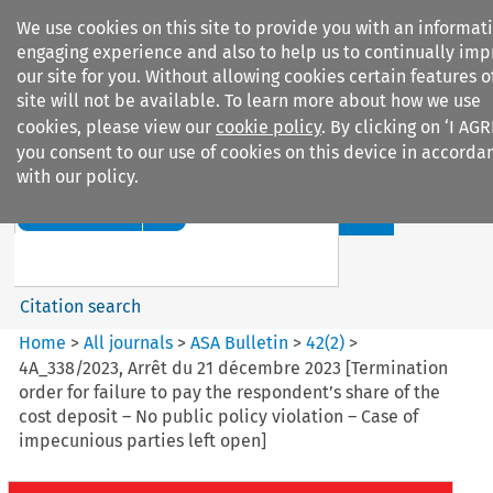
We use cookies on this site to provide you with an informat
engaging experience and also to help us to continually im
our site for you. Without allowing cookies certain features o
site will not be available. To learn more about how we use
cookies, please view our
cookie policy
. By clicking on ‘I AGR
Search filters
you consent to our use of cookies on this device in accorda
with our policy.
Search content but
ASA Bulletin
Citation search
Home
>
All journals
>
ASA Bulletin
>
42
(
2
)
>
4A_338/2023, Arrêt du 21 décembre 2023 [Termination
order for failure to pay the respondent’s share of the
cost deposit – No public policy violation – Case of
impecunious parties left open]