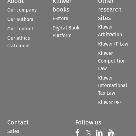
About
Kluwer
Other
books
research
Our company
sites
E-store
Our authors
Kluwer
Digital Book
Our content
Arbitration
Platform
Our ethics
Kluwer IP Law
statement
Kluwer
Competition
Law
Kluwer
International
Tax Law
Kluwer PE+
Contact
Follow us
Sales
Follow us on 
Follow us on Fac
𝕏
Follow us 
Follow