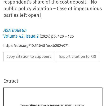
respondent’s share of the cost deposit – No
public policy violation – Case of impecunious
parties left open]
ASA Bulletin
Volume
42
,
Issue 2
(
2024
) pp.
420
–
426
https://doi.org/10.54648/asab2024071
Copy citation to clipboard
Export citation to RIS
Extract
re
Tribunal fédéral, I
 Cour de droit civil, 4A_420/2022, Arrêt du  
30 mars 2023, Cardiff City Foot
ball Club Limited contre SASP 
Football Club de Nantes, Mmes et 
M. les Juges fédéraux Kiss,  
juge présidant, Hohl, Rüedi, M
ay Canellas et Kölz. Greffier:  


