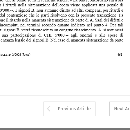


lavori  incompiuti  nei  termini  secondo  qua
nto  indicato  nel  punto  4.  Per  tali  


ritardi ai signori B. verrà riconosciuto un congruo risarcimento. A. si assumerà 
inoltre  una  partecipazione  di  CHF  5'000.--  agli  onorari  e  alle  spese  di  


rappresentanza legale dei signori B. Nel caso di mancata sistemazione da parte 



42
ASA
B
2/2024
(J
)                                                                                                               461                                              
ULLETIN 
UNE











Arrow button used 
Previous Article
Next Ar