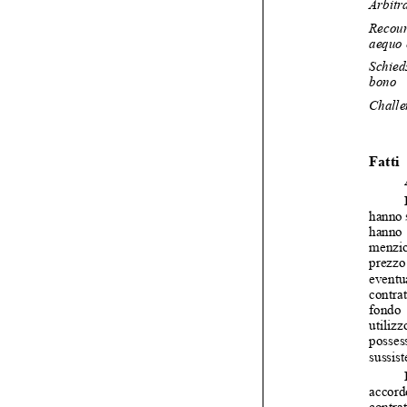

