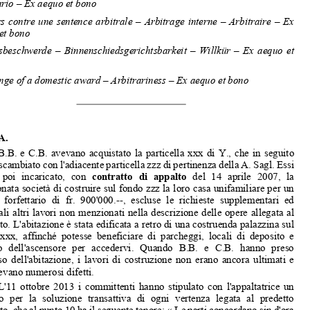

federali Kiss, Giudice presidente, 
Hohl, Rüedi, Cancelliere Piatti. 



Ricorso   per   annullamento   di   un   lodo   arbitrale   –   Arbitrato   interno   –      
Arbitrario – Ex aequo et bono 


Recours  contre  une  sentence  arbitrale  –  
Arbitrage  interne  –  Arbitraire  –  Ex  
aequo et bono 


Schiedsbeschwerde  –  Binnenschiedsgerich
tsbarkeit  –  Willkür  –  Ex  aequo  et  
bono 
Challenge of a domestic award – 
Arbitrariness – Ex aequo et bono 
Fatti 

A.

B.B.  e  C.B.  avevano  acquistato  la  particella  xxx  di  Y.,  che  in  seguito  
hanno scambiato con l'adiacente particella 
zzz di pertinenza della A. Sagl. Essi 


hanno  poi  incaricato,  con  
contratto  di  appalto
  del  14  aprile  2007,  la  



menzionata società di costruire sul fondo zzz la loro casa unifamiliare per un 

prezzo  forfettario  di  fr.  900'000.--,  escluse  le  richieste  supplementari  ed  
eventuali altri lavori non menzionati nella
 descrizione delle opere allegata al 

contratto. L'abitazione è stata edificata a retro di una costruenda palazzina sul 


fondo  xxx,  affinché  potesse  beneficiare  
di  parcheggi,  locali  di  deposito  e  

utilizzo  dell'ascensore  per  accedervi.  Quando  B.B.  e  C.B.  hanno  preso  
possesso  dell'abitazione,  i  lavori  di  cost
ruzione  non  erano  ancora  ultimati  e  


sussistevano numerosi difetti. 

L'11  ottobre  2013  i  committenti  hann
o  stipulato  con  l'appaltatrice  un  


accordo  per  la  soluzione  transattiva  di  
ogni  vertenza  legata  al  predetto  
contratto, che al punto 10 ha il seguente 
tenore: « Le parti concordano sin d'ora 

che  per  i  ritardi  nella  sistemazione  de
ll'opera  viene  applicata  una  penale  di  


CHF 30'000.--. I signori B. non avranno di
ritto ad altri compensi per ritardi e 
disagi  dal  contenzioso  che  le  parti  risolvono  con  la  presente  transazione.  Fa  


eccezione il ritardo nella mancata sistemazi
one da parte di A. Sagl dei difetti e 