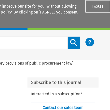
 improve our site for you. Without allowing
I AGREE
 policy
. By clicking on ‘I AGREE’, you consent
Login
Search content button
tory provisions of public procurement law]
Subscribe to this journal
Interested in a subscription?
Contact our sales team