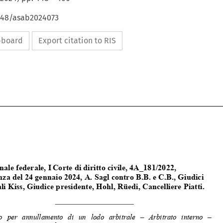
4648/asab2024073
ipboard
Export citation to RIS





Tribunale federale, I
Corte di diritto civile, 4A_181/2022,  

Sentenza del 24 gennaio 2024, A. Sagl contro B.B. e C.B., Giudici 