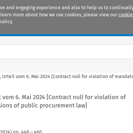
ive and engaging experience and also to help us to continually
 To learn more about how we use cookies, please view our
cookie
policy.
Manuals
Practice areas
 Urteil vom 6. Mai 2024 [Contract null for violation of manda
 vom 6. Mai 2024 [Contract null for violation of
ions of public procurement law]
2024
) pp.
448
–
460