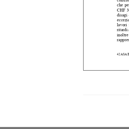

