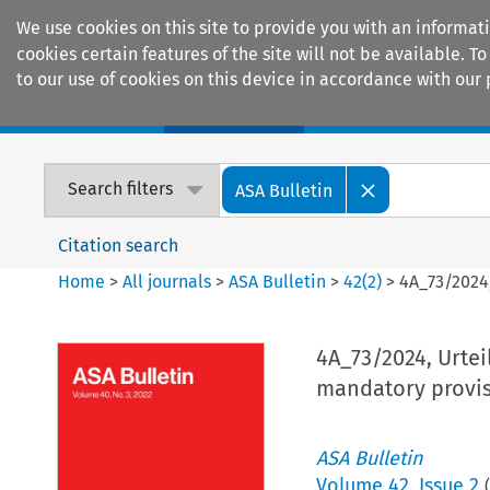
We use cookies on this site to provide you with an informat
cookies certain features of the site will not be available.
to our use of cookies on this device in accordance with our 
Home
Journals
Encyclopaedias
Search filters
ASA Bulletin
Citation search
Home
>
All journals
>
ASA Bulletin
>
42
(
2
)
>
4A_73/2024,
4A_73/2024, Urteil
mandatory provis
ASA Bulletin
Volume
42
,
Issue 2
(