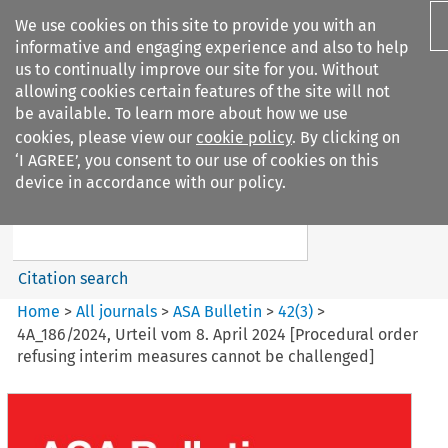
We use cookies on this site to provide you with an
informative and engaging experience and also to help
us to continually improve our site for you. Without
allowing cookies certain features of the site will not
be available. To learn more about how we use
cookies, please view our
cookie policy
. By clicking on
Search filters
‘I AGREE’, you consent to our use of cookies on this
Search content but
device in accordance with our policy.
ASA Bulletin
Citation search
Home
>
All journals
>
ASA Bulletin
>
42
(
3
)
>
4A_186/2024, Urteil vom 8. April 2024 [Procedural order
refusing interim measures cannot be challenged]