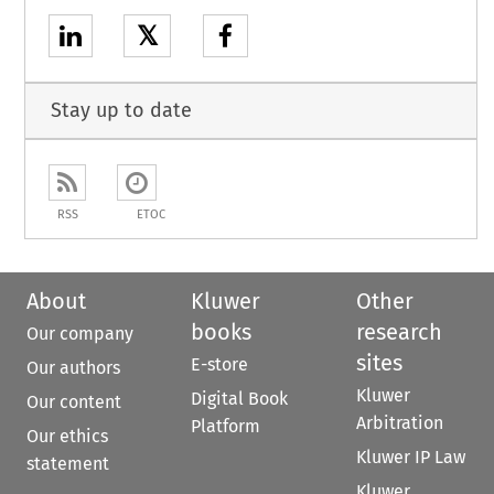
𝕏
Stay up to date
RSS
ETOC
About
Kluwer
Other
books
research
Our company
sites
E-store
Our authors
Kluwer
Digital Book
Our content
Arbitration
Platform
Our ethics
Kluwer IP Law
statement
Kluwer