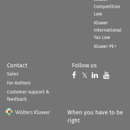
Competition
Law
Kluwer
International
Tax Law
Kluwer PE+
Contact
Follow us
Sales
Follow us on 
Follow us on Fac
𝕏
Follow us 
Follow
For Authors
Customer support &
feedback
When you have to be
right