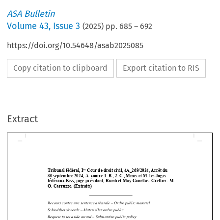
ASA Bulletin
Volume
43
,
Issue 3
(
2025
) pp.
685
–
692
https://doi.org/10.54648/asab2025085
Copy citation to clipboard
Export citation to RIS
Extract
re
Tribunal fédéral, I
 Cour de droit civil, 4A_269/2024, Arrêt du  
30 septembre 2024, A. contre 1. B., 2. C., Mmes et M. les Juges 
fédéraux Kiss, juge présidant, Rüedi et May Canellas. Greffier: M. 
O. Carruzzo. (Extraits) 





Recours contre une sentence arbitrale – Ordre public materiel  

Schiedsbeschwerde – Mate
rieller ordre public 
Request to set aside award – Substantive public policy 



