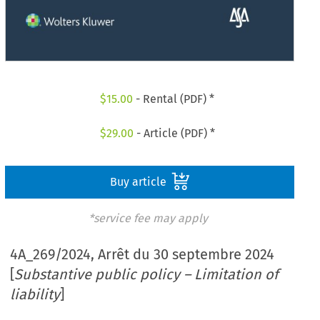
$
15.00
- Rental (PDF) *
$
29.00
- Article (PDF) *
Buy article
*service fee may apply
4A_269/2024, Arrêt du 30 septembre 2024
[
Substantive public policy – Limitation of
liability
]