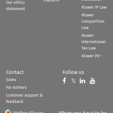
Platform
Our ethics
Kluwer IP Law
statement
Kluwer
Competition
Law
Kluwer
International
Tax Law
Kluwer PE+
Contact
Follow us
Sales
Follow us on 
Follow us on Fac
𝕏
Follow us 
Follow
For Authors
Customer support &
feedback
When you have to be