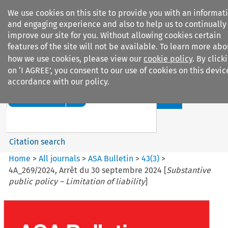
We use cookies on this site to provide you with an informat
and engaging experience and also to help us to continually
improve our site for you. Without allowing cookies certain
features of the site will not be available. To learn more abo
how we use cookies, please view our
cookie policy
. By click
Search filters
on ‘I AGREE’, you consent to our use of cookies on this devic
accordance with our policy.
Search content but
ASA Bulletin
Citation search
Home
>
All journals
>
ASA Bulletin
>
43
(
3
)
>
4A_269/2024, Arrêt du 30 septembre 2024 [
Substantive
public policy – Limitation of liability
]