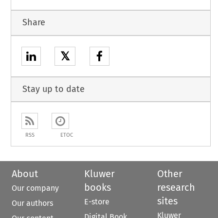
Share
𝕏
Stay up to date
RSS
ETOC
About
Kluwer
Other
books
research
Our company
sites
E-store
Our authors
Kluwer
Digital Book