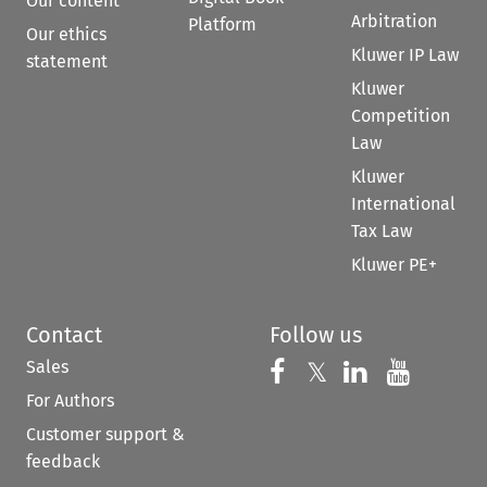
Our content
Arbitration
Platform
Our ethics
Kluwer IP Law
statement
Kluwer
Competition
Law
Kluwer
International
Tax Law
Kluwer PE+
Contact
Follow us
Sales
Follow us on 
Follow us on Fac
𝕏
Follow us 
Follow
For Authors
Customer support &
feedback