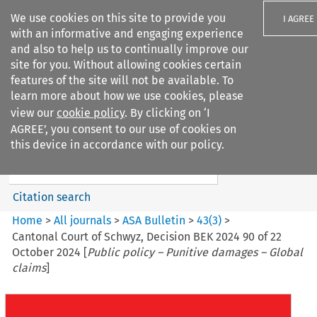
We use cookies on this site to provide you
I AGREE
with an informative and engaging experience
and also to help us to continually improve our
site for you. Without allowing cookies certain
features of the site will not be available. To
learn more about how we use cookies, please
Search filters
view our
cookie policy
. By clicking on ‘I
Search content but
AGREE’, you consent to our use of cookies on
ASA Bulletin
this device in accordance with our policy.
Citation search
Home
>
All journals
>
ASA Bulletin
>
43
(
3
)
>
Cantonal Court of Schwyz, Decision BEK 2024 90 of 22
October 2024 [
Public policy – Punitive damages – Global
claims
]