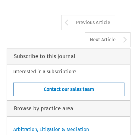
Arrow button us
Previous Article
A
Next Article
Subscribe to this journal
Interested in a subscription?
Contact our sales team
Browse by practice area
Arbitration, Litigation & Mediation