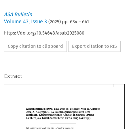
ASA Bulletin
Volume
43
,
Issue 3
(
2025
) pp.
634
–
641
https://doi.org/10.54648/asab2025080
Copy citation to clipboard
Export citation to RIS
Extract
Kantonsgericht Schwyz, BEK 2024 90, Beschluss vom 22. Oktober 
2024, A. AG gegen C. SA, Kantonsgerichtspräsident Reto 
Heizmann, Kantonsrichterinnen 
Annelies Inglin und Viviane 
1
Liebherr, a.o. Gerichtsschreiberin Flavia Bisig. (Auszüge)




Schweizerischer ordre public – Punitive damages 


Ordre public suisse – Dommages punitifs 
Swiss public policy – Punitive damages 
