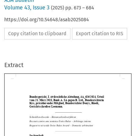
ASA Bulletin
Volume
43
,
Issue 3
(
2025
) pp.
673
–
684
https://doi.org/10.54648/asab2025084
Copy citation to clipboard
Export citation to RIS
Extract
Bundesgericht, I. zivilrechtl
iche Abteilung, 4A_626/2024, Urteil 
vom 21. März 2025, Bank A. SA gegen B. Ltd., Bundesrichterin 
Kiss, präsidierendes Mitglied, Bundesrichter Denys, Rüedi, 
Gerichtsschreiber Leemann. 




Schiedsbeschwerde – Bi
nnenschiedsverfahren 

Recours contre une sentence Swiss Rules – Arbitrage interne 
Request to set aside Swiss Rules Award – Domestic arbitration 




Sachverhalt 
A.
