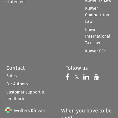
Kluwer IP Law
statement
Kluwer
Competition
Law
Kluwer
International
Tax Law
Kluwer PE+
Contact
Follow us
Sales
Follow us on 
Follow us on Fac
𝕏
Follow us 
Follow
For Authors
Customer support &
feedback
When you have to be
right