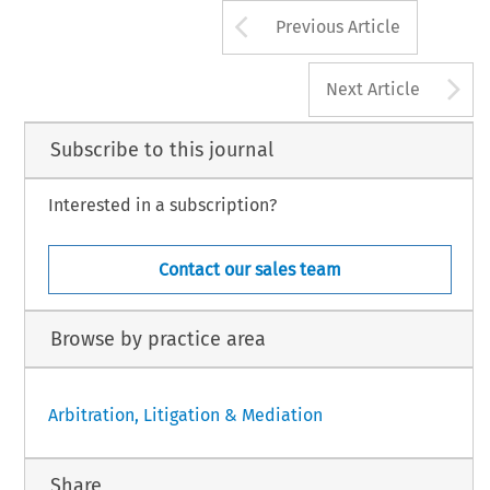
Arrow button us
Previous Article
A
Next Article
Subscribe to this journal
Interested in a subscription?
Contact our sales team
Browse by practice area
Arbitration, Litigation & Mediation
Share