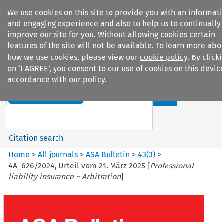
We use cookies on this site to provide you with an informat
and engaging experience and also to help us to continually
improve our site for you. Without allowing cookies certain
features of the site will not be available. To learn more abo
how we use cookies, please view our
cookie policy
. By click
Search filters
on ‘I AGREE’, you consent to our use of cookies on this devic
accordance with our policy.
Search content but
ASA Bulletin
Citation search
Home
>
All journals
>
ASA Bulletin
>
43
(
3
)
>
4A_626/2024, Urteil vom 21. März 2025 [
Professional
liability insurance – Arbitration
]