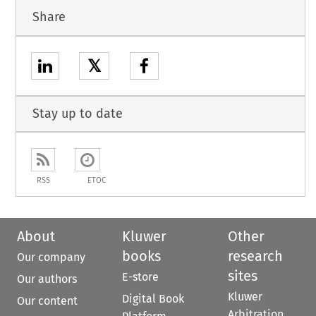
Share
𝕏
Stay up to date
RSS
ETOC
About
Kluwer
Other
books
research
Our company
sites
E-store
Our authors
Kluwer
Digital Book
Our content
Arbitration