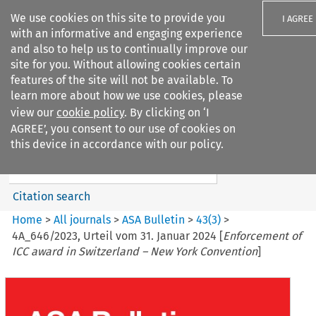
We use cookies on this site to provide you
I AGREE
with an informative and engaging experience
and also to help us to continually improve our
site for you. Without allowing cookies certain
features of the site will not be available. To
learn more about how we use cookies, please
Search filters
view our
cookie policy
. By clicking on ‘I
Search content but
AGREE’, you consent to our use of cookies on
ASA Bulletin
this device in accordance with our policy.
Citation search
Home
>
All journals
>
ASA Bulletin
>
43
(
3
)
>
4A_646/2023, Urteil vom 31. Januar 2024 [
Enforcement of
ICC award in Switzerland – New York Convention
]