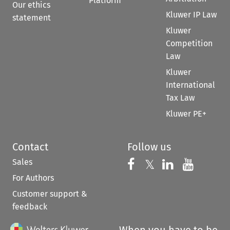
Platform
Our ethics
Kluwer IP Law
statement
Kluwer
Competition
Law
Kluwer
International
Tax Law
Kluwer PE+
Contact
Follow us
Sales
Follow us on 
Follow us on Fac
𝕏
Follow us 
Follow
For Authors
Customer support &
feedback
When you have to be