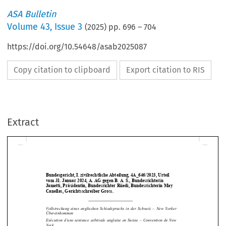
ASA Bulletin
Volume
43
,
Issue 3
(
2025
) pp.
696
–
704
https://doi.org/10.54648/asab2025087
Copy citation to clipboard
Export citation to RIS
Extract
Bundesgericht, I. zivilrechtliche Abteilung, 4A_646/2023, Urteil 
vom 31. Januar 2024, A. AG gegen B. A. S., Bundesrichterin 
Jametti, Präsidentin, Bundesricht
er Rüedi, Bundesrichterin May 
Canellas, Gerichtsschreiber Gross. 




Vollstreckung  eines  englischen  Schiedsp
ruchs  in  der  Schweiz  –  New  Yorker  

Übereinkommen 
Exécution  d’une  sentence  arbitrale  angl
aise  en  Suisse  –  Convention  de  New  
York 



Enforcement of ICC award in Switzerland – New York Convention 


