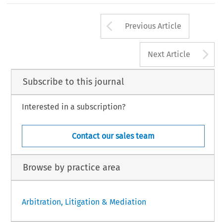
Arrow button us
Previous Article
A
Next Article
Subscribe to this journal
Interested in a subscription?
Contact our sales team
Browse by practice area
Arbitration, Litigation & Mediation