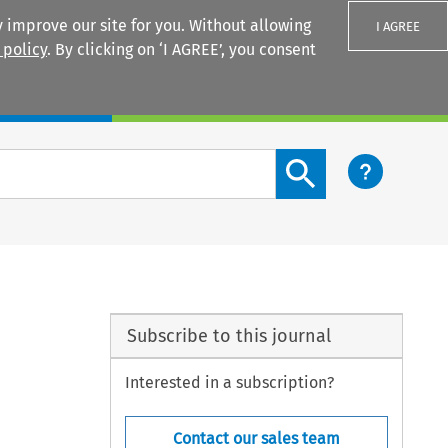
 improve our site for you. Without allowing
I AGREE
 policy
. By clicking on ‘I AGREE’, you consent
Login
Search content button
Subscribe to this journal
Interested in a subscription?
Contact our sales team