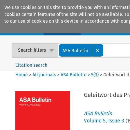
We use cookies on this site to provide you with an informat
cookies certain features of the site will not be available.
to our use of cookies on this device in accordance with our 
Home
Journals
Encyclopaedias
Search filters
ASA Bulletin
Citation search
Home
>
All journals
>
ASA Bulletin
>
5
(
3
)
>
Geleitwort d
Geleitwort des P
ASA Bulletin
Volume
5
,
Issue 3
(
1