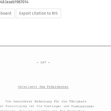
4648/asab1987014
ipboard
Export citation to RIS
Geleitwort 
des Prasidenten 
Von besonderer 
Bedeutung fur 
die 
Tatigkeit 
unserer Vereinigung ist 
die 
Vortrags- 
und 
Diskussions- 