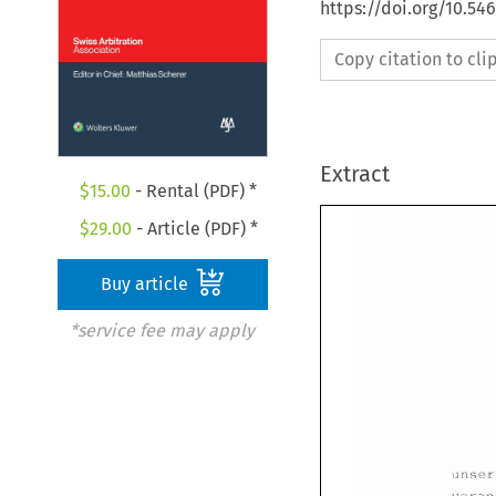
https://doi.org/10.5
Copy citation to cl
Extract
$
15.00
- Rental (PDF) *
$
29.00
- Article (PDF) *
Buy article
*service fee may apply
1 
de 
la 
loi 
f&d&rale 
de 
et d'apprendre 
ce 
que 
les 
de 
notre 
r&forme. 
Pour 
de 
2 
particulier 
cause 
de 
la 
est 
bvident 
que 
le 
rBle 
de 