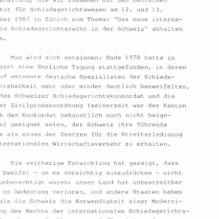
veranstaltung, die 
wir 
zusammen 
mit 
dem 
Deutschen 
Geleitwort 
des Prasidenten 
Institut 
fiir 
Schiedsgerichtswesen 
am 
12. und 13. 
November 
1987 
in 
ZGrich 
zum 
Therna: 
"Das 
neue interna- 
Von besonderer 
Bedeutung  fur 
die 
Tatigkeit 
unserer Vereinigung ist 
die 
Vortrags- 
und 
Diskussions- 
tionale 
Schiedsqerichtsrecht 
in 
der 
Schweiz" abhalten 
veranstaltung, die 
wir 
zusammen 
mit 
dem 
Deutschen 
werden. 
Institut 
fiir 
Schiedsgerichtswesen 
am 12. und 13. 
November 
1987 
in 
ZGrich 
zum 
Therna: 
"Das 
neue interna- 
tionale 
Schiedsqerichtsrecht 
in der 
Schweiz" abhalten 
Man 
wird 
sich 
entsinnen: 
Ende 
1978 
hatte in 
werden. 
eine 
Shnliche 
Tagung stattgefunden, in 
deren 
Stuttgart 
Man 
wird 
sich 
entsinnen: 
Ende 
1978 
hatte in 
Verlauf 
eminente 
deutsche 
Spezialisten 
der 
Schieds- 
Stuttgart 
eine 
Shnliche 
Tagung stattgefunden, in 
deren 
Verlauf 
eminente 
deutsche 
Spezialisten 
der 
Schieds- 
gerichtsbarkeit 
mehr 
oder 
minder 
deutlich bezweifelten, 
gerichtsbarkeit 
mehr 
oder 
minder 
deutlich bezweifelten, 
dass 
das Schweizer 
und 
die 
Schiedsgerichtskonkordat 
Schiedsgerichtskonkordat 
 
das Schweizer 
und 
die 
ZGrcher 
Zivilprozessordnung (seinerzeit 
war 
der 
Kanton 
ZGrcher 
Zivilprozessordnung (seinerzeit 
war 
der 
Kanton 
Ziirich 
dern 
Konkordat bekanntlich 
noch 
nicht beige- 
treten) qeeignet 
seien, der 
Schweiz ihre fuhrende 
Ziirich 
dern 
Konkordat bekanntlich 
noch 
nicht beige- 
als 
eines 
der Zentren 
fiir 
die 
Streiterledigung 
Stelle 
treten) qeeignet 
seien, der 
Schweiz ihre fuhrende 
im internationalen Wirtschaftsverkehr 
zu erhalten. 
Stelle 
als 
eines 
der Zentren 
fiir 
die 
Streiterledigung 
Die 
seitherige Entwicklunq 
hat 
gezeigt, 
dass 
internationalen Wirtschaftsverkehr 
zu 
erhalten. 
- 
- 
diese 
Zweifel 
urn 
es vorsichtig 
auszudriicken 
nicht 
ganz 
unberechtigt 
waren: 
unser 
Land 
hat 
unbestreitbar 
etwas an 
Bedeutung 
verloren, 
und 
andere 
Staaten 
haben 
Die 
seitherige Entwicklunq 
hat 
gezeigt, 
dass 
eher 
als 
die Schweiz die 
Notwendigkeit 
einer Moderni- 
sierung des 
Rechts 
der 
internationalen Schiedsgerichts- 
- 
- 
diese 
Zweifel 
urn 
es 
vorsichtig 
auszudriicken 
nicht 
barkeit 
erkannt. 
Stellvertretend 
fur 
viele 
andere 
 
unberechtigt 
waren: 
unser 
Land 
hat 
unbestreitbar 
Lander seien 
hier 
nur England, Frankreich 
und 
Italien 
genannt. 
etwas an 
Bedeutung 
verloren, 
und 
andere 
Staaten 
haben 
als 
die Schweiz die 
Notwendigkeit 
einer Moderni- 
sierung des 
Rechts 
der 
internationalen Schiedsgerichts- 