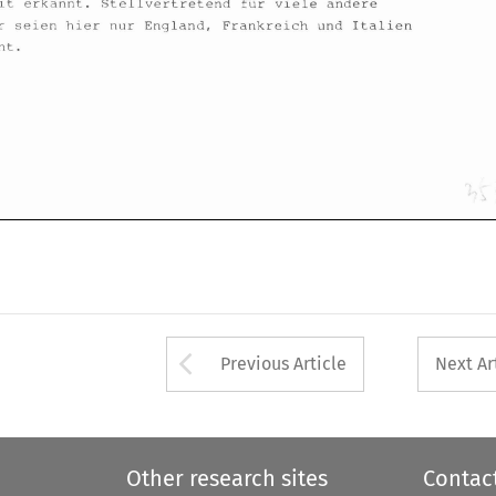
barkeit 
erkannt. 
Stellvertretend 
fur 
viele 
andere 
Lander seien 
hier 
nur England, Frankreich 
und 
Italien 
genannt. 
Arrow button used 
Previous Article
Next Ar
Other research sites
Contac