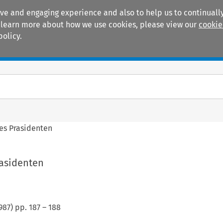
ive and engaging experience and also to help us to continually
 To learn more about how we use cookies, please view our
cookie
policy.
Manuals
Practice areas
es Prasidenten
rasidenten
987
) pp.
187
–
188