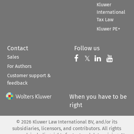
Kluwer
International
Tax Law
Kluwer PE+
Contact
Follow us
Sales
Follow us on 
Follow us on Fac
𝕏
Follow us 
Follow
For Authors
Customer support &
feedback
When you have to be
right
©
2026
Kluwer Law International BV, and/or its
subsidiaries, licensors, and contributors. All rights