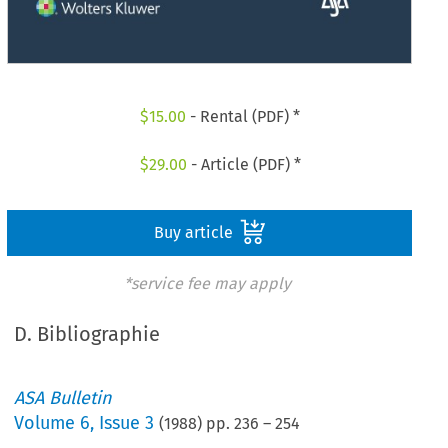
$
15.00
- Rental (PDF) *
$
29.00
- Article (PDF) *
Buy article
*service fee may apply
D. Bibliographie
ASA Bulletin
Volume
6
,
Issue 3
(
1988
) pp.
236
–
254