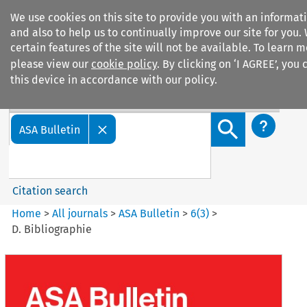
We use cookies on this site to provide you with an informa
and also to help us to continually improve our site for you.
certain features of the site will not be available. To learn
please view our
cookie policy
. By clicking on ‘I AGREE’, you
this device in accordance with our policy.
Search filters
Search content but
ASA Bulletin
Citation search
Home
>
All journals
>
ASA Bulletin
>
6
(
3
)
>
D. Bibliographie