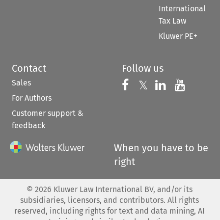
International
Tax Law
Kluwer PE+
Contact
Follow us
Sales
Follow us on 
Follow us on Fac
𝕏
Follow us 
Follow
For Authors
Customer support &
feedback
When you have to be
right
©
2026
Kluwer Law International BV, and/or its
subsidiaries, licensors, and contributors. All rights
reserved, including rights for text and data mining, AI