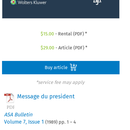
$
15.00
- Rental (PDF) *
$
29.00
- Article (PDF) *
Buy article
*service fee may apply
Message du president
ASA Bulletin
Volume
7
,
Issue 1
(
1989
) pp.
1
–
4