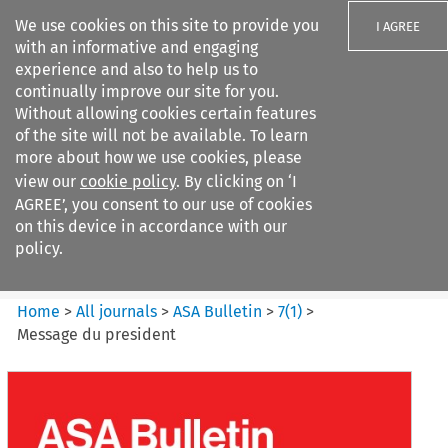
We use cookies on this site to provide you
I AGREE
with an informative and engaging
experience and also to help us to
continually improve our site for you.
Without allowing cookies certain features
of the site will not be available. To learn
Search filters
more about how we use cookies, please
Search content but
view our
cookie policy
. By clicking on ‘I
ASA Bulletin
AGREE’, you consent to our use of cookies
on this device in accordance with our
policy.
Citation search
Home
>
All journals
>
ASA Bulletin
>
7
(
1
)
>
Message du president